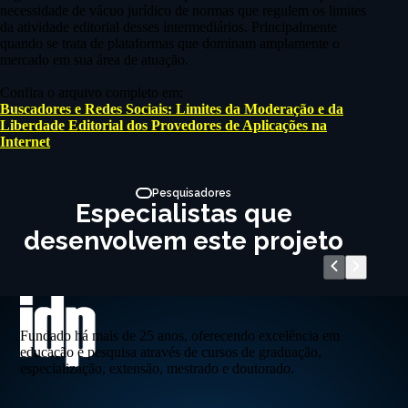
necessidade de vácuo jurídico de normas que regulem os limites
da atividade editorial desses intermediários. Principalmente
quando se trata de plataformas que dominam amplamente o
mercado em sua área de atuação.
Confira o arquivo completo em:
Buscadores e Redes Sociais: Limites da Moderação e da
Liberdade Editorial dos Provedores de Aplicações na
Internet
Pesquisadores
Especialistas que
desenvolvem este projeto
Fundado há mais de 25 anos, oferecendo excelência em
educação e pesquisa através de cursos de graduação,
especialização, extensão, mestrado e doutorado.