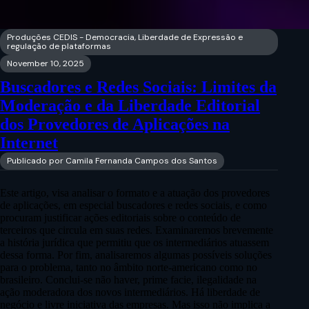
Produções CEDIS - Democracia, Liberdade de Expressão e
regulação de plataformas
November 10, 2025
Buscadores e Redes Sociais: Limites da
Moderação e da Liberdade Editorial
dos Provedores de Aplicações na
Internet
Publicado por Camila Fernanda Campos dos Santos
Este artigo, visa analisar o formato e a atuação dos provedores
de aplicações, em especial buscadores e redes sociais, e como
procuram justificar ações editoriais sobre o conteúdo de
terceiros que circula em suas redes. Examinaremos brevemente
a história jurídica que permitiu que os intermediários atuassem
dessa forma. Por fim, analisaremos algumas possíveis soluções
para o problema, tanto no âmbito norte-americano como no
brasileiro. Conclui-se não haver, prime facie, ilegalidade na
ação moderadora dos novos intermediários. Há liberdade de
negócio e livre iniciativa das empresas. Mas isso não implica a