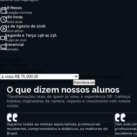
18 Meses
Duração mínima
480 horas
Horas aula
24 de Agosto de 2026
Início letivo
Segunda e Terça: 19h às 23h
Aulas ao vivo
Presencial
Formato
À vista por
R$ 75.000,00
Formas de pagamento
Conheça as condições
especiais de pagamento e economize.
Inscreva-se
O que dizem nossos alunos
Transformações reais de quem já viveu a experiência IDP. Conheça
histórias inspiradoras de carreira, impacto e crescimento com nossos
cursos.
Superou todas as minhas expectativas, professores
Tem sido um
excelentes, comprometidos e didáticos, os melhores do
profissional
Brasil.
excelente c