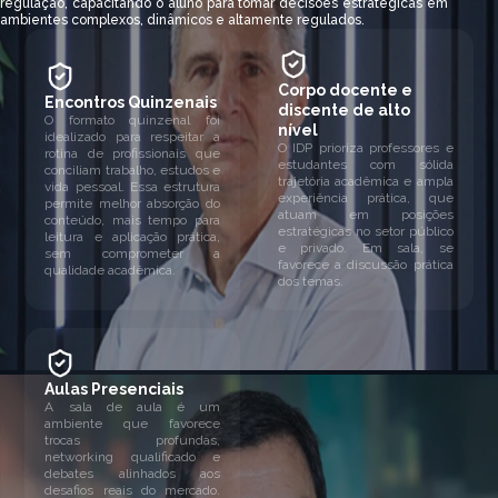
regulação, capacitando o aluno para tomar decisões estratégicas em
ambientes complexos, dinâmicos e altamente regulados.
Corpo docente e
Encontros Quinzenais
discente de alto
O formato quinzenal foi
nível
idealizado para respeitar a
O IDP prioriza professores e
rotina de profissionais que
estudantes com sólida
conciliam trabalho, estudos e
trajetória acadêmica e ampla
vida pessoal. Essa estrutura
experiência prática, que
permite melhor absorção do
atuam em posições
conteúdo, mais tempo para
estratégicas no setor público
leitura e aplicação prática,
e privado. Em sala, se
sem comprometer a
favorece a discussão prática
qualidade acadêmica.
dos temas.
Aulas Presenciais
A sala de aula é um
ambiente que favorece
trocas profundas,
networking qualificado e
debates alinhados aos
desafios reais do mercado.