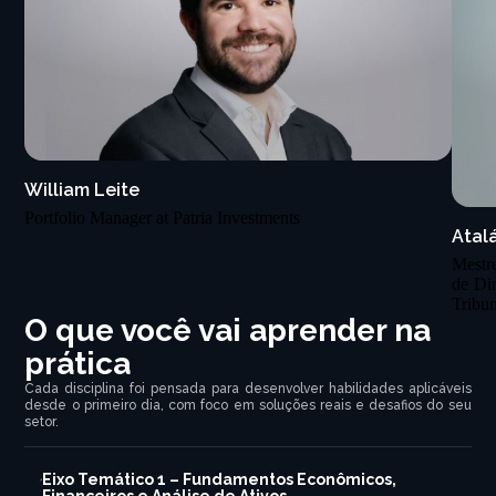
William Leite
Portfolio Manager at Patria Investments
Atal
Mestre
de Dir
Tribun
O que você vai aprender na
prática
Cada disciplina foi pensada para desenvolver habilidades aplicáveis
desde o primeiro dia, com foco em soluções reais e desafios do seu
setor.
Eixo Temático 1 – Fundamentos Econômicos,