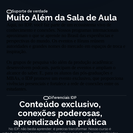
Suporte de verdade
Muito Além da Sala de Aula
Aqui, no IDP, você faz parte de um ecossistema vivo de
conhecimento e conexões. Nossos programas internacionais
aproximam o que se aprende no Brasil das experiências e
perspectivas do mundo. Os eventos e fóruns reúnem
autoridades e grandes nomes do mercado em espaços de troca e
inspiração.
Os grupos de pesquisa vão além da produção acadêmica:
desenvolvem podcasts, participam de eventos e ampliam o
alcance do saber. E, para os alunos das pós-graduações e
MBAs, o IDP promove um evento exclusivo, que proporciona
vivências presenciais e fortalece a rede de conexões entre os
estudantes.
Diferenciais IDP
Conteúdo exclusivo,
conexões poderosas,
aprendizado na prática
No IDP, não basta aprender: é preciso transformar. Nosso curso é