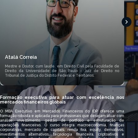
And
Atalá Correia
CFA®
Insp
Mestre e Doutor, cum laude, em Direito Civil pela Faculdade de
Mana
Direito da Universidade de São Paulo - Juiz de Direito no
Nobe
Tribunal de Justiça do Distrito Federal e Territórios.
Hedge
Formação executiva para atuar com excelência nos
mercados financeiros globais
O MBA Executivo em Mercados Financeiros do IDP oferece uma
formação robusta e aplicada para profissionais que desejam atuar com
análise, investimento, gestão de portfólio e estruturação de
operações financeiras. O curso integra macroeconomia, finanças
corporativas, mercado de capitais, renda fixa, equity, derivativos,
investimentos alternativos, tecnologia financeira, criptoativos e