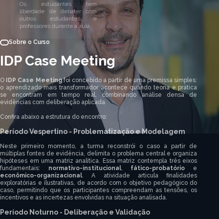
Os estudantes tem
liberdade de debater com
outros estudantes e
professores durante a aula.
Sobre o Curso
IDP Case Meeting
O
IDP Case Meeting
foi concebido a partir de uma premissa simples:
o aprendizado mais transformador acontece quando teoria e prática
se encontram em tempo real, combinando análise densa de
evidências com deliberação aplicada.
Confira abaixo a estrutura do encontro:
Período Vespertino - Problematização e Modelagem
Neste primeiro momento, a turma reconstrói o caso a partir de
múltiplas fontes de evidência, delimita o problema central e organiza
hipóteses em uma matriz analítica. Essa matriz contempla três eixos
fundamentais:
normativo-institucional
,
fático-probatório
e
econômico-organizacional
. A atividade articula finalidades
exploratórias e ilustrativas, de acordo com o objetivo pedagógico do
caso, permitindo que os participantes compreendam as tensões, os
incentivos e as incertezas envolvidas na situação analisada.
Período Noturno - Deliberação e Validação