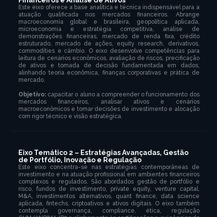
Financeiros e Análise de Ativos
Este eixo oferece a base analítica e técnica indispensável para a
atuação qualificada nos mercados financeiros. Abrange
macroeconomia global e brasileira, geopolítica aplicada,
microeconomia e estratégia competitiva, análise de
demonstrações financeiras, mercado de renda fixa, crédito
estruturado, mercado de ações, equity research, derivativos,
commodities e câmbio. O eixo desenvolve competências para
leitura de cenários econômicos, avaliação de riscos, precificação
de ativos e tomada de decisão fundamentada em dados,
alinhando teoria econômica, finanças corporativas e prática de
mercado.
Objetivo:
capacitar o aluno a compreender o funcionamento dos
mercados financeiros, analisar ativos e cenários
macroeconômicos e tomar decisões de investimento e alocação
com rigor técnico e visão estratégica.
Eixo Temático 2 – Estratégias Avançadas, Gestão
de Portfólio, Inovação e Regulação
Este eixo concentra-se nas estratégias contemporâneas de
investimento e na atuação profissional em ambientes financeiros
complexos e regulados. São abordados gestão de portfólio e
risco, fundos de investimento, private equity, venture capital,
M&A, investimentos alternativos, quant finance, data science
aplicada, fintechs, criptoativos e ativos digitais. O eixo também
contempla governança, compliance, ética, regulação