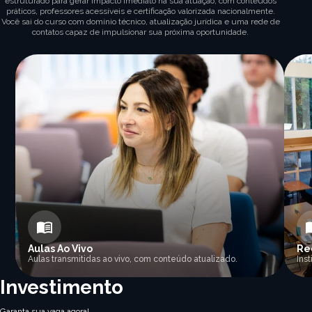
estruturado para gerar impacto imediato na sua atuação, com conteúdos
práticos, professores acessíveis e certificação valorizada nacionalmente.
Você sai do curso com domínio técnico, atualização jurídica e uma rede de
contatos capaz de impulsionar sua próxima oportunidade.
Aulas Ao Vivo
Re
Aulas transmitidas ao vivo, com conteúdo atualizado.
Ins
Investimento
Garanta sua vaga agora!