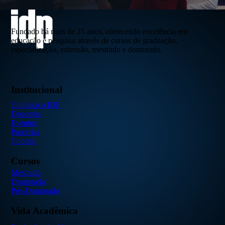
Fundado há mais de 25 anos, oferecendo excelência em
educação e pesquisa através de cursos de graduação,
especialização, extensão, mestrado e doutorado.
Institucional
Conheça o IDP
Docentes
Eventos
Parcerias
Contato
Cursos
Mestrado
Doutorado
Pós-Doutorado
Vida Acadêmica