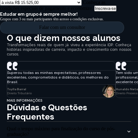
Conheça as
condições especiais de pagamento e economize.
Inscreva-se
Estudar em grupo é sempre melhor!
Grupos com 3 ou mais participantes têm acesso a condições exclusivas.
Falar com um consultor
O que dizem nossos alunos
Transformações reais de quem já viveu a experiência IDP. Conheça
histórias inspiradoras de carreira, impacto e crescimento com nossos
cursos.
Superou todas as minhas expectativas, professores
Tem sido um
excelentes, comprometidos e didáticos, os melhores do
profissional
Brasil.
excelente c
Tsylla Barral
Hunaldo Net
Direito Tributário
Direito Process
MAIS INFORMAÇÕES
Dúvidas e Questões
Frequentes
Qual o tempo máximo para finalização do curso de pós-
graduação?