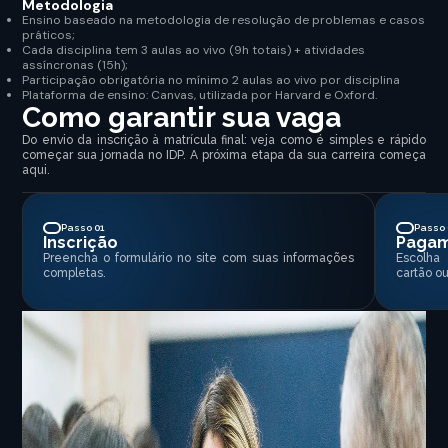
Metodologia
Ensino baseado na metodologia de resolução de problemas e casos
práticos;
Cada disciplina tem 3 aulas ao vivo (9h totais) + atividades
assíncronas (15h);
Participação obrigatória no mínimo 2 aulas ao vivo por disciplina
Plataforma de ensino: Canvas, utilizada por Harvard e Oxford.
Como garantir sua vaga
Do envio da inscrição à matrícula final: veja como é simples e rápido
começar sua jornada no IDP. A próxima etapa da sua carreira começa
aqui.
Passo 01
Passo 
Inscrição
Paga
Preencha o formulário no site com suas informações
Escolha
completas.
cartão ou