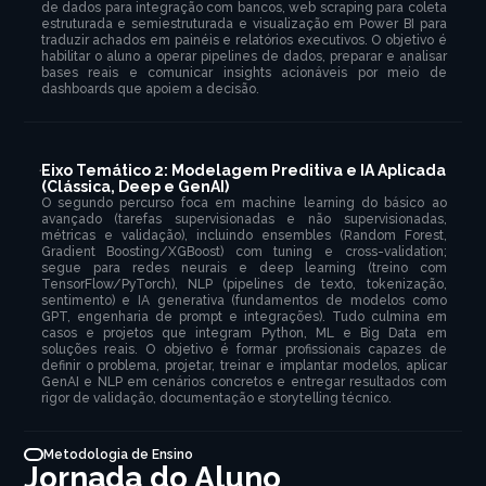
de dados para integração com bancos, web scraping para coleta
estruturada e semiestruturada e visualização em Power BI para
traduzir achados em painéis e relatórios executivos. O objetivo é
habilitar o aluno a operar pipelines de dados, preparar e analisar
bases reais e comunicar insights acionáveis por meio de
dashboards que apoiem a decisão.
Eixo Temático 2: Modelagem Preditiva e IA Aplicada
(Clássica, Deep e GenAI)
O segundo percurso foca em machine learning do básico ao
avançado (tarefas supervisionadas e não supervisionadas,
métricas e validação), incluindo ensembles (Random Forest,
Gradient Boosting/XGBoost) com tuning e cross-validation;
segue para redes neurais e deep learning (treino com
TensorFlow/PyTorch), NLP (pipelines de texto, tokenização,
sentimento) e IA generativa (fundamentos de modelos como
GPT, engenharia de prompt e integrações). Tudo culmina em
casos e projetos que integram Python, ML e Big Data em
soluções reais. O objetivo é formar profissionais capazes de
definir o problema, projetar, treinar e implantar modelos, aplicar
GenAI e NLP em cenários concretos e entregar resultados com
rigor de validação, documentação e storytelling técnico.
Metodologia de Ensino
Jornada do Aluno