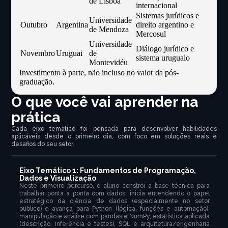
de Lisboa
internacional
Sistemas jurídicos e
Universidade
Outubro
Argentina
direito argentino e
de Mendoza
Mercosul
Universidade
Diálogo jurídico e
Novembro
Uruguai
de
sistema uruguaio
Montevidéu
Investimento à parte, não incluso no valor da pós-
graduação.
O que você vai aprender na
prática
Cada eixo temático foi pensada para desenvolver habilidades
aplicáveis desde o primeiro dia, com foco em soluções reais e
desafios do seu setor.
Eixo Temático 1: Fundamentos de Programação,
Dados e Visualização
Neste primeiro percurso, o aluno constrói a base técnica para
trabalhar ponta a ponta com dados: inicia entendendo o papel
estratégico da ciência de dados (especialmente no setor
público) e avança para Python (lógica, funções e automação),
manipulação e análise com pandas e NumPy, estatística aplicada
(descrição, inferência e testes), SQL e arquitetura/engenharia