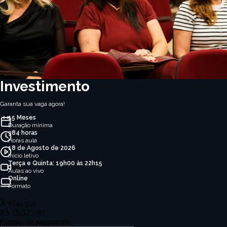
Investimento
Garanta sua vaga agora!
15 Meses
Duração mínima
384 horas
Horas aula
18 de Agosto de 2026
Início letivo
Terça e Quinta: 19h00 às 22h15
Aulas ao vivo
Online
Formato
À vista por
R$ 15.525,00
Formas de pagamento