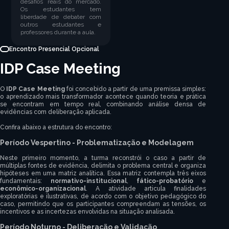
desafios reais do mercado.
Os estudantes tem
liberdade de debater com
outros estudantes e
professores durante a aula.
Encontro Presencial Opcional
IDP Case Meeting
O
IDP Case Meeting
foi concebido a partir de uma premissa simples:
o aprendizado mais transformador acontece quando teoria e prática
se encontram em tempo real, combinando análise densa de
evidências com deliberação aplicada.
Confira abaixo a estrutura do encontro:
Período Vespertino - Problematização e Modelagem
Neste primeiro momento, a turma reconstrói o caso a partir de
múltiplas fontes de evidência, delimita o problema central e organiza
hipóteses em uma matriz analítica. Essa matriz contempla três eixos
fundamentais:
normativo-institucional
,
fático-probatório
e
econômico-organizacional
. A atividade articula finalidades
exploratórias e ilustrativas, de acordo com o objetivo pedagógico do
caso, permitindo que os participantes compreendam as tensões, os
incentivos e as incertezas envolvidas na situação analisada.
Período Noturno - Deliberação e Validação