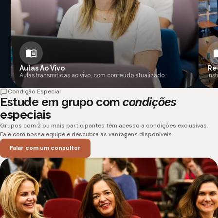
Aulas Ao Vivo
Re
Aulas transmitidas ao vivo, com conteúdo atualizado.
Ins
Condição Especial
Estude em grupo com
condições
especiais
Grupos com 2 ou mais participantes têm acesso a condições exclusivas.
Fale com nossa equipe e descubra as vantagens disponíveis.
Falar com um consultor