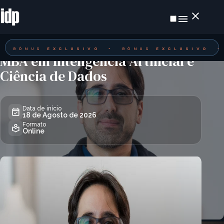
MBA
Online
Últimas Vagas
BÔNUS
EXCLUSIVO
•
BÔNUS
EXCLUSIVO
MBA em Inteligência Artificial e
Ciência de Dados
Data de início
18 de Agosto de 2026
Formato
Online