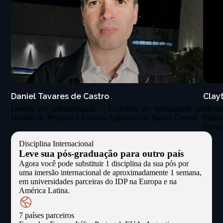
Daniel Tavares de Castro
Clay
Doutor em Administração - Ex-Chefe de Subunidade na
Mest
Divisão de Pesquisa e Estudos Aplicados do Banco Central
Plane
Feder
Disciplina Internacional
Leve sua pós-graduação para outro país
Agora você pode substituir 1 disciplina da sua pós por
uma imersão internacional de aproximadamente 1 semana,
em universidades parceiras do IDP na Europa e na
América Latina.
7 países parceiros