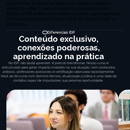
desenvolvem podcasts, participam de eventos e ampliam o
alcance do saber. E, para os alunos das pós-graduações e
MBAs, o IDP promove um evento exclusivo, que proporciona
vivências presenciais e fortalece a rede de conexões entre os
estudantes.
Diferenciais IDP
Conteúdo exclusivo,
conexões poderosas,
aprendizado na prática
No IDP, não basta aprender: é preciso transformar. Nosso curso é
estruturado para gerar impacto imediato na sua atuação, com conteúdos
práticos, professores acessíveis e certificação valorizada nacionalmente.
Você sai do curso com domínio técnico, atualização jurídica e uma rede de
contatos capaz de impulsionar sua próxima oportunidade.