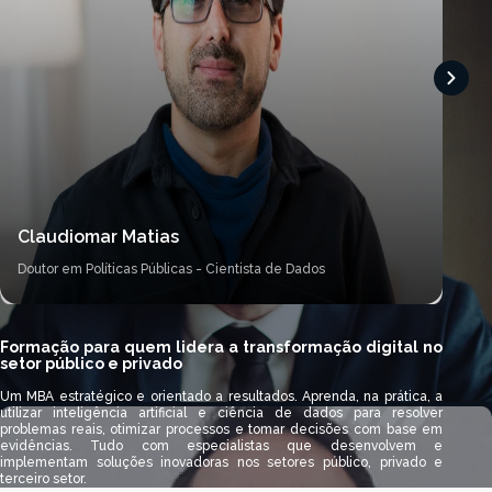
Ale
Claudiomar Matias
Dout
Doutor em Políticas Públicas -
Cientista de Dados
Mini
Formação para quem lidera a transformação digital no
setor público e privado
Um MBA estratégico e orientado a resultados. Aprenda, na prática, a
utilizar inteligência artificial e ciência de dados para resolver
problemas reais, otimizar processos e tomar decisões com base em
evidências. Tudo com especialistas que desenvolvem e
implementam soluções inovadoras nos setores público, privado e
terceiro setor.