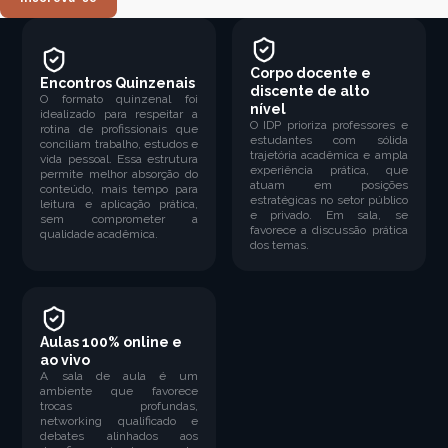
Corpo docente e
Encontros Quinzenais
discente de alto
O formato quinzenal foi
nível
idealizado para respeitar a
O IDP prioriza professores e
rotina de profissionais que
estudantes com sólida
conciliam trabalho, estudos e
trajetória acadêmica e ampla
vida pessoal. Essa estrutura
experiência prática, que
permite melhor absorção do
atuam em posições
conteúdo, mais tempo para
estratégicas no setor público
leitura e aplicação prática,
e privado. Em sala, se
sem comprometer a
favorece a discussão prática
qualidade acadêmica.
dos temas.
Aulas 100% online e
ao vivo
A sala de aula é um
ambiente que favorece
trocas profundas,
networking qualificado e
debates alinhados aos