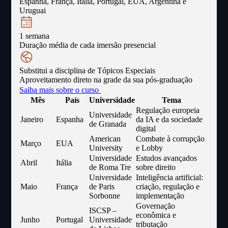
Espanha, França, Itália, Portugal, EUA, Argentina e
Uruguai
1 semana
Duração média de cada imersão presencial
Substitui a disciplina de Tópicos Especiais
Aproveitamento direto na grade da sua pós-graduação
Saiba mais sobre o curso
Mês
País
Universidade
Tema
Regulação europeia
Universidade
Janeiro
Espanha
da IA e da sociedade
de Granada
digital
American
Combate à corrupção
Março
EUA
University
e Lobby
Universidade
Estudos avançados
Abril
Itália
de Roma Tre
sobre direito
Universidade
Inteligência artificial:
Maio
França
de Paris
criação, regulação e
Sorbonne
implementação
Governação
ISCSP –
econômica e
Junho
Portugal
Universidade
tributação