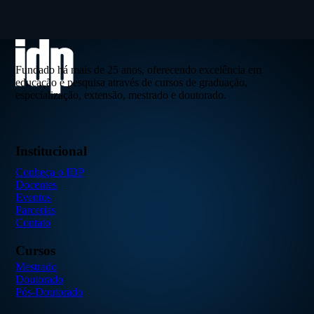
Fundado há mais de 25 anos, oferecendo excelência em
educação e pesquisa através de cursos de graduação,
especialização, extensão, mestrado e doutorado.
Institucional
Conheça o IDP
Docentes
Eventos
Parcerias
Contato
Cursos
Mestrado
Doutorado
Pós-Doutorado