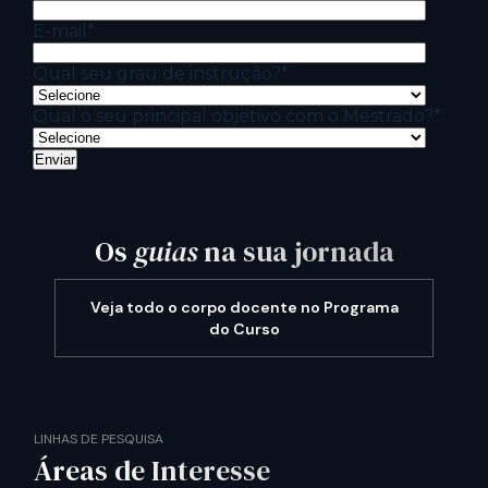
E-mail
*
Qual seu grau de instrução?
*
Qual o seu principal objetivo com o Mestrado?
*
Os
guias
na sua jornada
Slide
1
of
9
Veja todo o corpo docente no Programa
do Curso
LINHAS DE PESQUISA
Áreas de Interesse