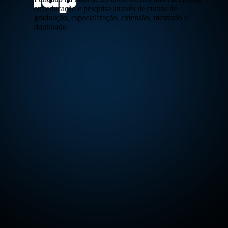
em educação e pesquisa através de cursos de
graduação, especialização, extensão, mestrado e
doutorado.