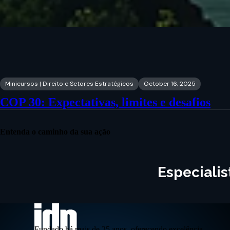
Minicursos | Direito e Setores Estratégicos
October 16, 2025
COP 30: Expectativas, limites e desafios
Entenda o caminho da sua ação
Especiali
Fundado há mais de 25 anos, oferecendo excelência