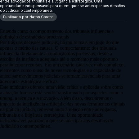
entre advogados, tribunais e a litigância estratégica. Uma
oportunidade indispensável para quem quer se antecipar aos desafios
do Judiciário contemporâneo.
Publicado por Natan Castro
Entenda como o comportamento dos tribunais influencia a
definição de estratégias processuais
Por trás das decisões judiciais, há muito mais em jogo do que
apenas o mérito das causas. O comportamento dos tribunais
influencia diretamente a condução dos processos, desde a
escolha da instância adequada até o momento mais oportuno
para interpor recursos. Em um cenário cada vez mais complexo,
elementos como o uso de novas tecnologias e a capacidade de
antecipar movimentos judiciais se tornam essenciais para uma
advocacia estratégica e eficaz.
Este minicurso oferece uma visão crítica e aplicada sobre como
a atuação forense está sendo transformada por aspectos como o
timing, a técnica e a inovação. Além disso, discutiremos o
impacto da inteligência artificial e das novas ferramentas digitais
na prática jurídica, redesenhando a relação entre advogados,
tribunais e a litigância estratégica. Uma oportunidade
indispensável para quem quer se antecipar aos desafios do
Judiciário contemporâneo.