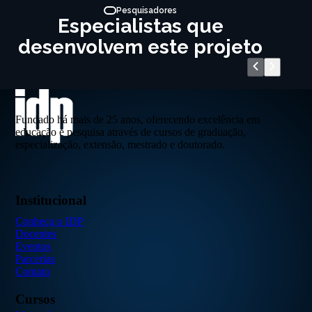
Pesquisadores
Especialistas que
desenvolvem este projeto
Fundado há mais de 25 anos, oferecendo excelência em
educação e pesquisa através de cursos de graduação,
especialização, extensão, mestrado e doutorado.
Institucional
Conheça o IDP
Docentes
Eventos
Parcerias
Contato
Cursos