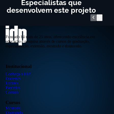
Especialistas que
desenvolvem este projeto
Fundado há mais de 25 anos, oferecendo excelência em
educação e pesquisa através de cursos de graduação,
especialização, extensão, mestrado e doutorado.
Institucional
Conheça o IDP
Docentes
Eventos
Parcerias
Contato
Cursos
Mestrado
Doutorado