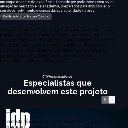
um corpo docente de excelência, formado por professores com sólida
atuação no mercado e na academia, preparados para impulsionar o
seu desenvolvimento e consolidar sua autoridade na área.
Publicado por Natan Castro
Nosso Mestrado em Direito foi pensado para profissionais que
desejam ampliar horizontes, aprofundar conhecimentos
e ocupar posições de destaque no mercado jurídico. Aqui, você
terá acesso a um corpo docente de excelência, formado por
professores com sólida atuação no mercado e na academia,
preparados para impulsionar o seu desenvolvimento
e consolidar sua autoridade na área.
Pesquisadores
Especialistas que
desenvolvem este projeto
Fundado há mais de 25 anos, oferecendo excelência em
educação e pesquisa através de cursos de graduação,