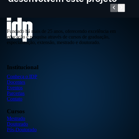
Fundado há mais de 25 anos, oferecendo excelência em
educação e pesquisa através de cursos de graduação,
especialização, extensão, mestrado e doutorado.
Institucional
Conheça o IDP
Docentes
Eventos
Parcerias
Contato
Cursos
Mestrado
Doutorado
Pós-Doutorado