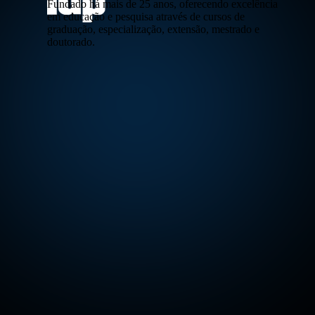
Fundado há mais de 25 anos, oferecendo excelência
em educação e pesquisa através de cursos de
graduação, especialização, extensão, mestrado e
doutorado.