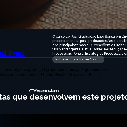
O curso de Pós-Graduação Lato Sensu em Direi
proporcionar aos pós-graduandos/as a constru
dos principais temas que compõem o Direito P
visão abrangente e atual sobre: Persecução P
ual Penal
Processuais Penais, Estratégias Processuais
Publicado por Natan Castro
 como objetivo principal proporcionar aos pós-graduandos a
s temas que compõem o Direito Penal e Processual Penal.
Pesquisadores
stas que desenvolvem este projet