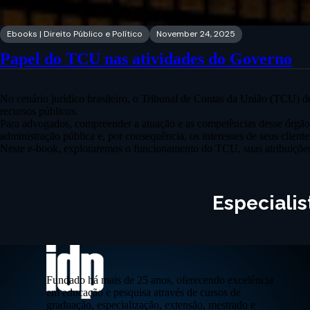
Ebooks | Direito Público e Político
November 24, 2025
Papel do TCU nas atividades do Governo
No cenário jurídico brasileiro, o Tribunal de Contas da União (TCU) d
recursos públicos.
Para advogados, compreender a atuação e as competências desse órgão 
administração pública e, por consequência, os interesses de seus cliente
Neste e-book, exploraremos o funcionamento do TCU, suas atribuições,
Especiali
Fundado há mais de 25 anos, oferecendo excelência
em educação e pesquisa através de cursos de
graduação, especialização, extensão, mestrado e