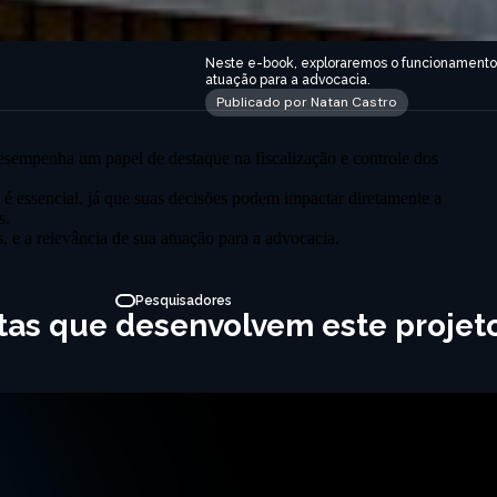
Neste e-book, exploraremos o funcionamento d
atuação para a advocacia.
Publicado por Natan Castro
esempenha um papel de destaque na fiscalização e controle dos
é essencial, já que suas decisões podem impactar diretamente a
s.
 e a relevância de sua atuação para a advocacia.
Pesquisadores
stas que desenvolvem este projet