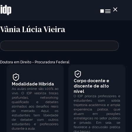
Vânia Lúcia Vieira
Doutora em Direito - Procuradora Federal
Corpo docente e
Modalidade Híbrida
discente de alto
As aulas online são 100% ao
nível
vivo. O IDP valoriza trocas
O IDP prioriza professores e
profundas, networking
estudantes com sólida
qualificado e debates
trajetória acadêmica e ampla
alinhados aos desafios reais
experiência prática, que
do mercado. Aqui, os
atuam em posições
estudantes tem liberdade
estratégicas no setor público
de debater com outros
e privado. Em sala, se
estudantes e professores
favorece a discussão prática
durante a aula.
dos temas.