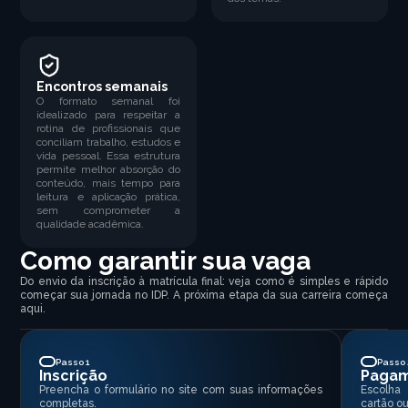
Encontros semanais
O formato semanal foi
idealizado para respeitar a
rotina de profissionais que
conciliam trabalho, estudos e
vida pessoal. Essa estrutura
permite melhor absorção do
conteúdo, mais tempo para
leitura e aplicação prática,
sem comprometer a
qualidade acadêmica.
Como garantir sua vaga
Do envio da inscrição à matrícula final: veja como é simples e rápido
começar sua jornada no IDP. A próxima etapa da sua carreira começa
aqui.
Passo 1
Passo 
Inscrição
Paga
Preencha o formulário no site com suas informações
Escolha
completas.
cartão ou