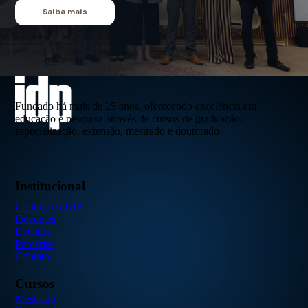
Saiba mais
Fundado há mais de 25 anos, oferecendo excelência em
educação e pesquisa através de cursos de graduação,
especialização, extensão, mestrado e doutorado.
Institucional
Conheça o IDP
Docentes
Eventos
Parcerias
Contato
Cursos
Mestrado