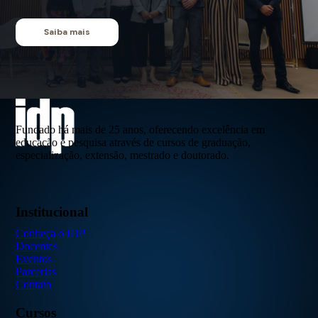
Saiba mais
Fundado há mais de 25 anos, oferecendo excelência em
educação e pesquisa através de cursos de graduação,
especialização, extensão, mestrado e doutorado.
Institucional
Conheça o IDP
Docentes
Eventos
Parcerias
Contato
Cursos