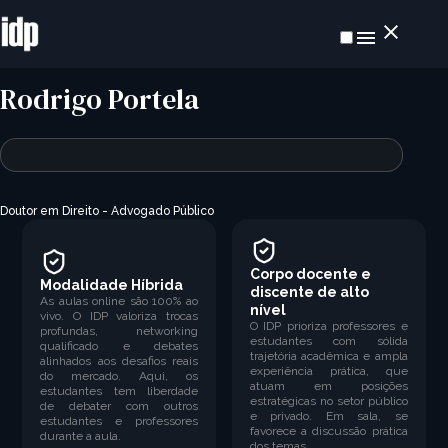
Rodrigo Portela
Doutor em Direito - Advogado Público
Corpo docente e
Modalidade Híbrida
discente de alto
As aulas online são 100% ao
nível
vivo. O IDP valoriza trocas
O IDP prioriza professores e
profundas, networking
estudantes com sólida
qualificado e debates
trajetória acadêmica e ampla
alinhados aos desafios reais
experiência prática, que
do mercado. Aqui, os
atuam em posições
estudantes tem liberdade
estratégicas no setor público
de debater com outros
e privado. Em sala, se
estudantes e professores
favorece a discussão prática
durante a aula.
dos temas.