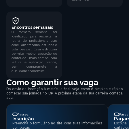
Encontros semanais
O formato semanal foi
idealizado para respeitar a
rotina de profissionais que
conciliam trabalho, estudos e
vida pessoal. Essa estrutura
permite melhor absorção do
conteúdo, mais tempo para
leitura e aplicação prática,
sem comprometer a
qualidade acadêmica.
Como garantir sua vaga
Do envio da inscrição à matrícula final: veja como é simples e rápido
começar sua jornada no IDP. A próxima etapa da sua carreira começa
aqui.
Passo 1
Passo 
Inscrição
Paga
Preencha o formulário no site com suas informações
Escolha
completas.
cartão ou