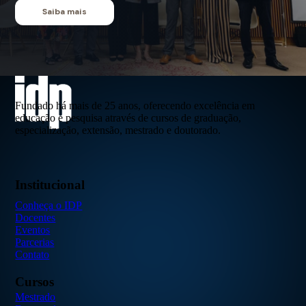
Saiba mais
Fundado há mais de 25 anos, oferecendo excelência em
educação e pesquisa através de cursos de graduação,
especialização, extensão, mestrado e doutorado.
Institucional
Conheça o IDP
Docentes
Eventos
Parcerias
Contato
Cursos
Mestrado