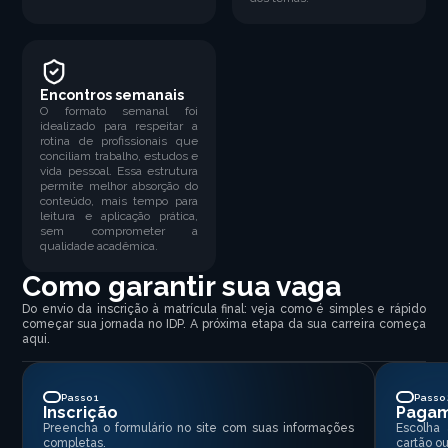
Encontros semanais
O formato semanal foi
idealizado para respeitar a
rotina de profissionais que
conciliam trabalho, estudos e
vida pessoal. Essa estrutura
permite melhor absorção do
conteúdo, mais tempo para
leitura e aplicação prática,
sem comprometer a
qualidade acadêmica.
Como garantir sua vaga
Do envio da inscrição à matrícula final: veja como é simples e rápido
começar sua jornada no IDP. A próxima etapa da sua carreira começa
aqui.
Passo 1
Passo 
Inscrição
Paga
Preencha o formulário no site com suas informações
Escolha
completas.
cartão ou