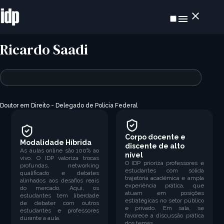
Ricardo Saadi
Doutor em Direito -
Delegado de Polícia Federal
Corpo docente e
Modalidade Híbrida
discente de alto
As aulas online são 100% ao
nível
vivo. O IDP valoriza trocas
O IDP prioriza professores e
profundas, networking
estudantes com sólida
qualificado e debates
trajetória acadêmica e ampla
alinhados aos desafios reais
experiência prática, que
do mercado. Aqui, os
atuam em posições
estudantes tem liberdade
estratégicas no setor público
de debater com outros
e privado. Em sala, se
estudantes e professores
favorece a discussão prática
durante a aula.
dos temas.