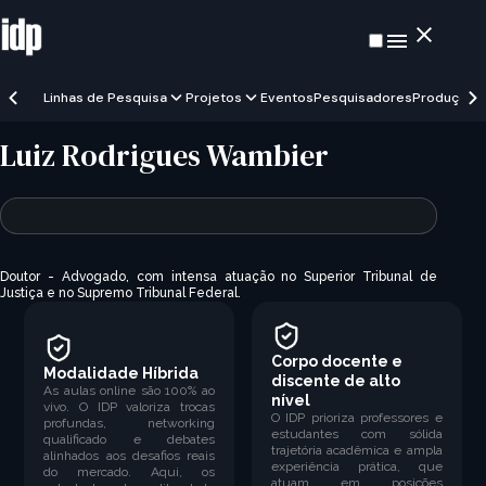
Linhas de Pesquisa
Projetos
Eventos
Pesquisadores
Produções
Luiz Rodrigues Wambier
Doutor -
Advogado, com intensa atuação no Superior Tribunal de
Justiça e no Supremo Tribunal Federal.
Corpo docente e
Modalidade Híbrida
discente de alto
As aulas online são 100% ao
nível
vivo. O IDP valoriza trocas
O IDP prioriza professores e
profundas, networking
estudantes com sólida
qualificado e debates
trajetória acadêmica e ampla
alinhados aos desafios reais
experiência prática, que
do mercado. Aqui, os
atuam em posições