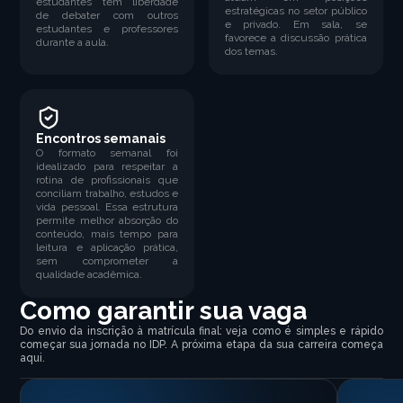
estudantes tem liberdade
estratégicas no setor público
de debater com outros
e privado. Em sala, se
estudantes e professores
favorece a discussão prática
durante a aula.
dos temas.
Encontros semanais
O formato semanal foi
idealizado para respeitar a
rotina de profissionais que
conciliam trabalho, estudos e
vida pessoal. Essa estrutura
permite melhor absorção do
conteúdo, mais tempo para
leitura e aplicação prática,
sem comprometer a
qualidade acadêmica.
Como garantir sua vaga
Do envio da inscrição à matrícula final: veja como é simples e rápido
começar sua jornada no IDP. A próxima etapa da sua carreira começa
aqui.