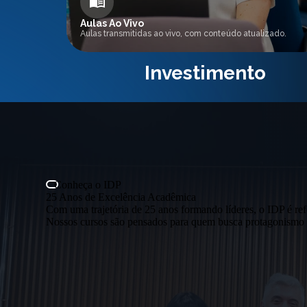
Aulas Ao Vivo
Aulas transmitidas ao vivo, com conteúdo atualizado.
Investimento
Conheça o IDP
25 Anos de Excelência Acadêmica
Com uma trajetória de 25 anos formando líderes, o IDP é ref
Nossos cursos são pensados para quem busca protagonismo e