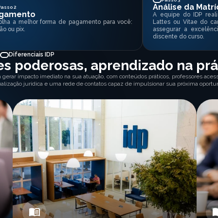
Análise da Matrí
Passo 2
gamento
A equipe do IDP reali
olha a melhor forma de pagamento para você:
Lattes ou Vitae do ca
ão ou pix.
assegurar a excelênc
discente do curso.
Diferenciais IDP
s poderosas, aprendizado na prá
a gerar impacto imediato na sua atuação, com conteúdos práticos, professores acessí
ualização jurídica e uma rede de contatos capaz de impulsionar sua próxima oportu