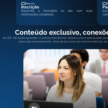
Passo 1
Inscrição
Pa
Preencha o formulário no site com suas
Esc
informações completas.
cart
Conteúdo exclusivo, conexõe
No IDP, não basta aprender: é preciso transformar. Nosso curso é estruturado par
valorizada nacionalmente. Você sai do curso com domínio técnico, at