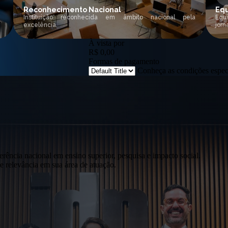
Reconhecimento Nacional
Equ
Instituição reconhecida em âmbito nacional pela
Equ
excelência.
jorn
À vista por
R$ 0,00
Formas de pagamento
Conheça as condições espe
erência nacional em ensino superior, pesquisa e impacto social.
 relevância em sua área de atuação.