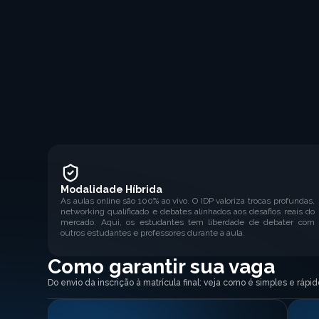
Modalidade Híbrida
As aulas online são 100% ao vivo. O IDP valoriza trocas profundas,
networking qualificado e debates alinhados aos desafios reais do
mercado. Aqui, os estudantes tem liberdade de debater com
outros estudantes e professores durante a aula.
Como garantir sua vaga
Do envio da inscrição à matrícula final: veja como é simples e ráp