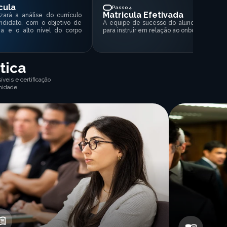
cula
Passo 4
Matricula Efetivada
zará a análise do currículo
ndidato, com o objetivo de
A equipe de sucesso do aluno entrará e
ia e o alto nível do corpo
para instruir em relação ao onboarding da 
tica
veis e certificação
nidade.