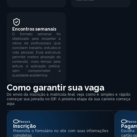
Encontros semanais
O formato semanal foi
idealizado para respeitar a
rotina de profissionais que
conciliam trabalho, estudos e
vida pessoal. Essa estrutura
permite melhor absorção do
conteúdo, mais tempo para
leitura e aplicação prática,
sem comprometer a
qualidade acadêmica.
Como garantir sua vaga
Do envio da inscrição à matrícula final: veja como é simples e rápido
começar sua jornada no IDP. A próxima etapa da sua carreira começa
aqui.
Passo 1
Passo 
Inscrição
Paga
Preencha o formulário no site com suas informações
Escolha
completas.
cartão ou