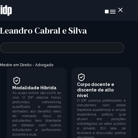
Leandro Cabral e Silva
Mestre em Direito - Advogado
Corpo docente e
Modalidade Híbrida
discente de alto
As aulas online são 100% ao
nível
vivo. O IDP valoriza trocas
O IDP prioriza professores e
profundas, networking
estudantes com sólida
qualificado e debates
trajetória acadêmica e ampla
alinhados aos desafios reais
experiência prática, que
do mercado. Aqui, os
atuam em posições
estudantes tem liberdade
estratégicas no setor público
de debater com outros
e privado. Em sala, se
estudantes e professores
favorece a discussão prática
durante a aula.
dos temas.