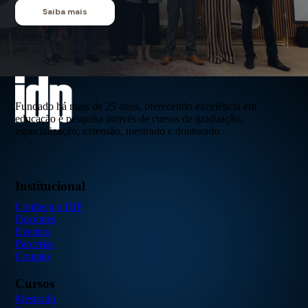
Saiba mais
Fundado há mais de 25 anos, oferecendo excelência em
educação e pesquisa através de cursos de graduação,
especialização, extensão, mestrado e doutorado.
Institucional
Conheça o IDP
Docentes
Eventos
Parcerias
Contato
Cursos
Mestrado