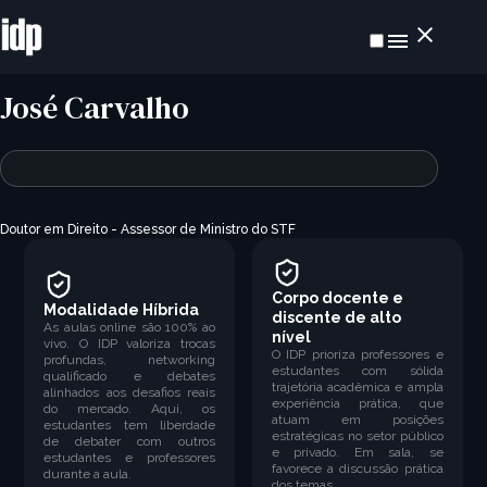
José Carvalho
Doutor em Direito -
Assessor de Ministro do STF
Corpo docente e
Modalidade Híbrida
discente de alto
As aulas online são 100% ao
nível
vivo. O IDP valoriza trocas
O IDP prioriza professores e
profundas, networking
estudantes com sólida
qualificado e debates
trajetória acadêmica e ampla
alinhados aos desafios reais
experiência prática, que
do mercado. Aqui, os
atuam em posições
estudantes tem liberdade
estratégicas no setor público
de debater com outros
e privado. Em sala, se
estudantes e professores
favorece a discussão prática
durante a aula.
dos temas.