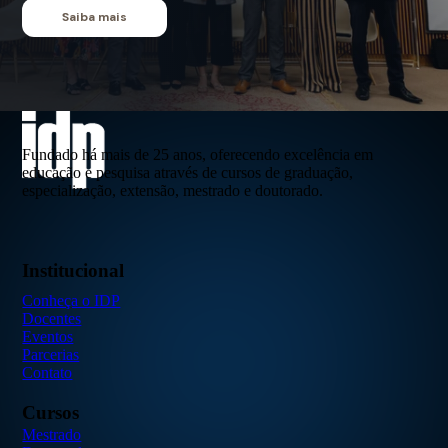
Saiba mais
Fundado há mais de 25 anos, oferecendo excelência em
educação e pesquisa através de cursos de graduação,
especialização, extensão, mestrado e doutorado.
Institucional
Conheça o IDP
Docentes
Eventos
Parcerias
Contato
Cursos
Mestrado