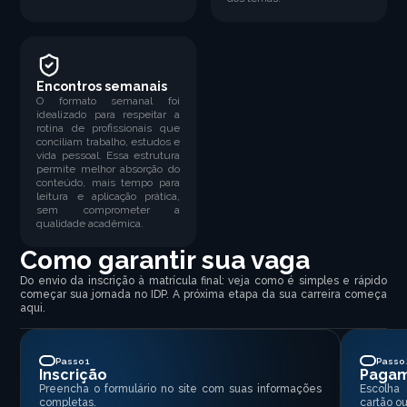
Encontros semanais
O formato semanal foi
idealizado para respeitar a
rotina de profissionais que
conciliam trabalho, estudos e
vida pessoal. Essa estrutura
permite melhor absorção do
conteúdo, mais tempo para
leitura e aplicação prática,
sem comprometer a
qualidade acadêmica.
Como garantir sua vaga
Do envio da inscrição à matrícula final: veja como é simples e rápido
começar sua jornada no IDP. A próxima etapa da sua carreira começa
aqui.
Passo 1
Passo 
Inscrição
Paga
Preencha o formulário no site com suas informações
Escolha
completas.
cartão ou