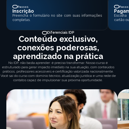
Passo 1
Passo 
Inscrição
Paga
Preencha o formulário no site com suas informações
Escolha
completas.
cartão ou
Diferenciais IDP
Conteúdo exclusivo,
conexões poderosas,
aprendizado na prática
No IDP, não basta aprender: é preciso transformar. Nosso curso é
estruturado para gerar impacto imediato na sua atuação, com conteúdos
práticos, professores acessíveis e certificação valorizada nacionalmente.
Você sai do curso com domínio técnico, atualização jurídica e uma rede de
contatos capaz de impulsionar sua próxima oportunidade.