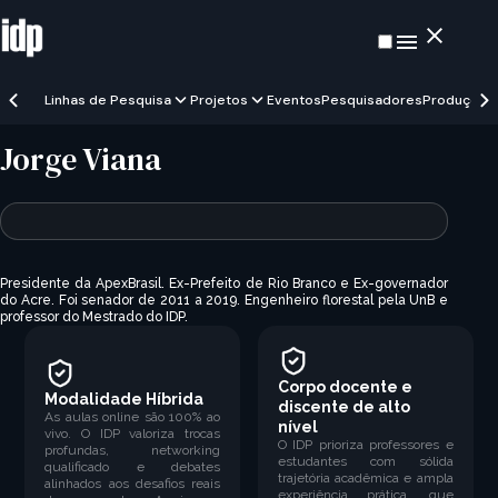
Linhas de Pesquisa
Projetos
Eventos
Pesquisadores
Produções
Jorge Viana
Presidente da
ApexBrasil.
Ex-Prefeito de Rio Branco e Ex-governador
do Acre. Foi senador de 2011 a 2019. Engenheiro florestal pela UnB e
professor do Mestrado do IDP.
Corpo docente e
Modalidade Híbrida
discente de alto
As aulas online são 100% ao
nível
vivo. O IDP valoriza trocas
O IDP prioriza professores e
profundas, networking
estudantes com sólida
qualificado e debates
trajetória acadêmica e ampla
alinhados aos desafios reais
experiência prática, que