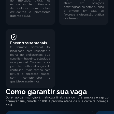
do mercado. Aqui, os
atuam em posições
estudantes tem liberdade
estratégicas no setor público
de debater com outros
e privado. Em sala, se
estudantes e professores
favorece a discussão prática
durante a aula.
dos temas.
Encontros semanais
O formato semanal foi
idealizado para respeitar a
rotina de profissionais que
conciliam trabalho, estudos e
vida pessoal. Essa estrutura
permite melhor absorção do
conteúdo, mais tempo para
leitura e aplicação prática,
sem comprometer a
qualidade acadêmica.
Como garantir sua vaga
Do envio da inscrição à matrícula final: veja como é simples e rápido
começar sua jornada no IDP. A próxima etapa da sua carreira começa
aqui.