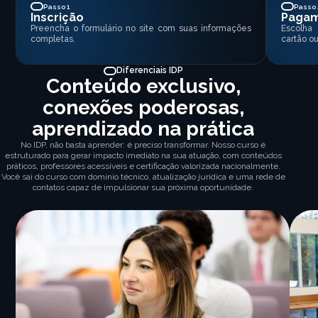
Passo 1
Passo 
Inscrição
Paga
Preencha o formulário no site com suas informações
Escolha
completas.
cartão ou
Diferenciais IDP
Conteúdo exclusivo,
conexões poderosas,
aprendizado na prática
No IDP, não basta aprender: é preciso transformar. Nosso curso é
estruturado para gerar impacto imediato na sua atuação, com conteúdos
práticos, professores acessíveis e certificação valorizada nacionalmente.
Você sai do curso com domínio técnico, atualização jurídica e uma rede de
contatos capaz de impulsionar sua próxima oportunidade.