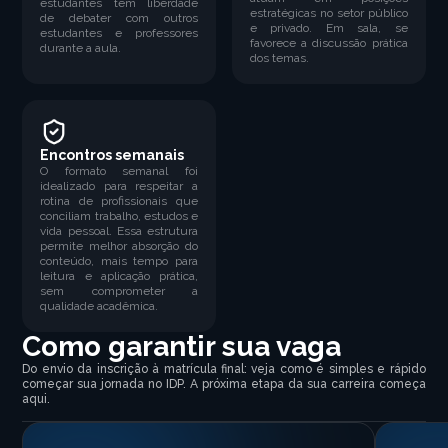
estudantes tem liberdade
estratégicas no setor público
de debater com outros
e privado. Em sala, se
estudantes e professores
favorece a discussão prática
durante a aula.
dos temas.
Encontros semanais
O formato semanal foi
idealizado para respeitar a
rotina de profissionais que
conciliam trabalho, estudos e
vida pessoal. Essa estrutura
permite melhor absorção do
conteúdo, mais tempo para
leitura e aplicação prática,
sem comprometer a
qualidade acadêmica.
Como garantir sua vaga
Do envio da inscrição à matrícula final: veja como é simples e rápido
começar sua jornada no IDP. A próxima etapa da sua carreira começa
aqui.