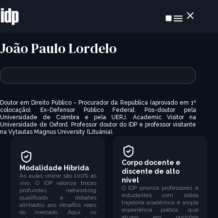
João Paulo Lordelo
Doutor em Direito Público - Procurador da República (aprovado em 1ª
colocação). Ex-Defensor Público Federal. Pós-doutor pela
Universidade de Coimbra e pela UERJ.
Academic Visitor
na
Universidade de Oxford. Professor doutor do IDP e professor visitante
na Vytautas Magnus University (Lituânia).
Corpo docente e
Modalidade Híbrida
discente de alto
As aulas online são 100% ao
nível
vivo. O IDP valoriza trocas
O IDP prioriza professores e
profundas, networking
estudantes com sólida
qualificado e debates
trajetória acadêmica e ampla
alinhados aos desafios reais
experiência prática, que
do mercado. Aqui, os
atuam em posições