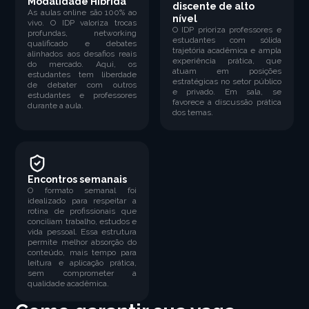
Modalidade Híbrida
discente de alto
As aulas online são 100% ao
nível
vivo. O IDP valoriza trocas
O IDP prioriza professores e
profundas, networking
estudantes com sólida
qualificado e debates
trajetória acadêmica e ampla
alinhados aos desafios reais
experiência prática, que
do mercado. Aqui, os
atuam em posições
estudantes tem liberdade
estratégicas no setor público
de debater com outros
e privado. Em sala, se
estudantes e professores
favorece a discussão prática
durante a aula.
dos temas.
Encontros semanais
O formato semanal foi
idealizado para respeitar a
rotina de profissionais que
conciliam trabalho, estudos e
vida pessoal. Essa estrutura
permite melhor absorção do
conteúdo, mais tempo para
leitura e aplicação prática,
sem comprometer a
qualidade acadêmica.