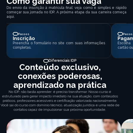
Como garantir sua vaga
Do envio da inscrição à matrícula final: veja como é simples e rápido
começar sua jornada no IDP. A próxima etapa da sua carreira começa
aqui.
Passo 1
Passo 
Inscrição
Paga
Preencha o formulário no site com suas informações
Escolha
completas.
cartão ou
Diferenciais IDP
Conteúdo exclusivo,
conexões poderosas,
aprendizado na prática
No IDP, não basta aprender: é preciso transformar. Nosso curso é
estruturado para gerar impacto imediato na sua atuação, com conteúdos
práticos, professores acessíveis e certificação valorizada nacionalmente.
Você sai do curso com domínio técnico, atualização jurídica e uma rede de
contatos capaz de impulsionar sua próxima oportunidade.