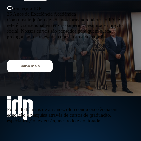
Conheça o IDP
25 Anos de Excelência Acadêmica
Com uma trajetória de 25 anos formando líderes, o IDP é
referência nacional em ensino superior, pesquisa e impacto
social. Nossos cursos são pensados para quem busca
protagonismo e relevância em sua área de atuação.
Saiba mais
Fundado há mais de 25 anos, oferecendo excelência em
educação e pesquisa através de cursos de graduação,
especialização, extensão, mestrado e doutorado.