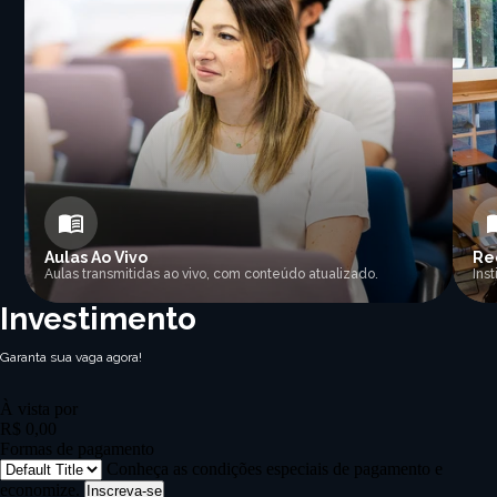
Aulas Ao Vivo
Re
Aulas transmitidas ao vivo, com conteúdo atualizado.
Ins
Investimento
Garanta sua vaga agora!
À vista por
R$ 0,00
Formas de pagamento
Conheça as condições especiais de pagamento e
economize.
Inscreva-se