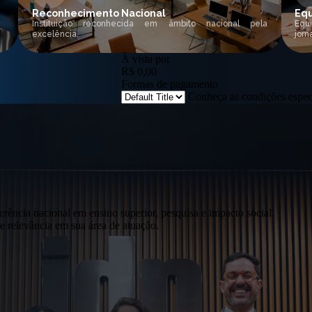
Reconhecimento Nacional
Equ
Instituição reconhecida em âmbito nacional pela
Equ
excelência.
jorn
À vista por
R$ 0,00
Formas de pagamento
Conheça as condições espe
erência nacional em ensino superior, pesquisa e impacto social.
 relevância em sua área de atuação.