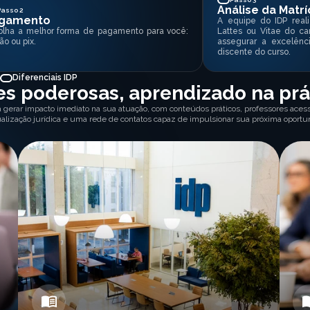
Análise da Matrí
Passo 2
gamento
A equipe do IDP reali
olha a melhor forma de pagamento para você:
Lattes ou Vitae do ca
ão ou pix.
assegurar a excelênc
discente do curso.
Diferenciais IDP
s poderosas, aprendizado na prá
a gerar impacto imediato na sua atuação, com conteúdos práticos, professores acessí
ualização jurídica e uma rede de contatos capaz de impulsionar sua próxima oportu