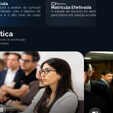
cula
Passo 4
Matricula Efetivada
zará a análise do currículo
ndidato, com o objetivo de
A equipe de sucesso do aluno entrará e
ia e o alto nível do corpo
para instruir em relação ao onboarding da 
tica
veis e certificação
nidade.