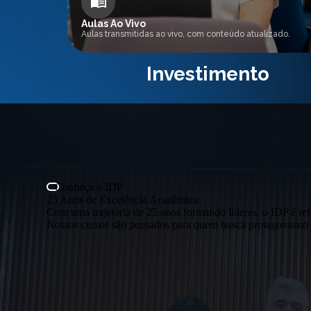
Aulas Ao Vivo
Aulas transmitidas ao vivo, com conteúdo atualizado.
Investimento
Conheça o IDP
25 Anos de Excelência Acadêmica
Com uma trajetória de 25 anos formando líderes, o IDP é ref
Nossos cursos são pensados para quem busca protagonismo e