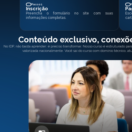
Passo 1
Inscrição
Pa
Preencha o formulário no site com suas
Esc
informações completas.
cart
Conteúdo exclusivo, conexõe
No IDP, não basta aprender: é preciso transformar. Nosso curso é estruturado par
valorizada nacionalmente. Você sai do curso com domínio técnico, at