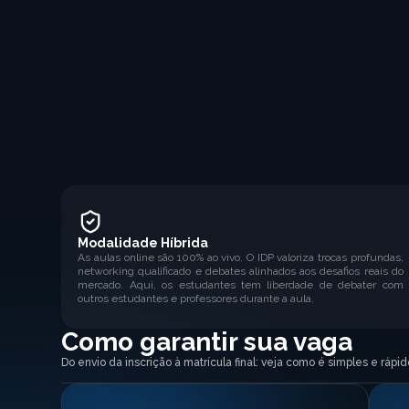
Modalidade Híbrida
As aulas online são 100% ao vivo. O IDP valoriza trocas profundas,
networking qualificado e debates alinhados aos desafios reais do
mercado. Aqui, os estudantes tem liberdade de debater com
outros estudantes e professores durante a aula.
Como garantir sua vaga
Do envio da inscrição à matrícula final: veja como é simples e ráp