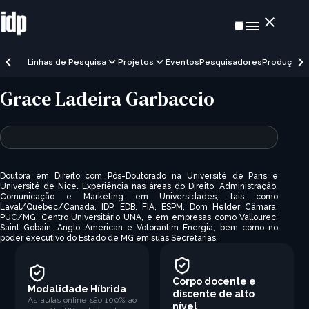
Linhas de Pesquisa
Projetos
Eventos
Pesquisadores
Produções
Grace Ladeira Garbaccio
Doutora em Direito com Pós-Doutorado na Université de Paris e
Université de Nice. Experiência nas áreas do Direito, Administração,
Comunicação e Marketing em Universidades, tais como
Laval/Quebec/Canadá, IDP, EDB, FIA, ESPM, Dom Helder Câmara,
PUC/MG, Centro Universitário UNA, e em empresas como Vallourec,
Saint Gobain, Anglo American e Votorantim Energia, bem como no
poder executivo do Estado de MG em suas Secretarias.
Corpo docente e
Modalidade Híbrida
discente de alto
As aulas online são 100% ao
nível