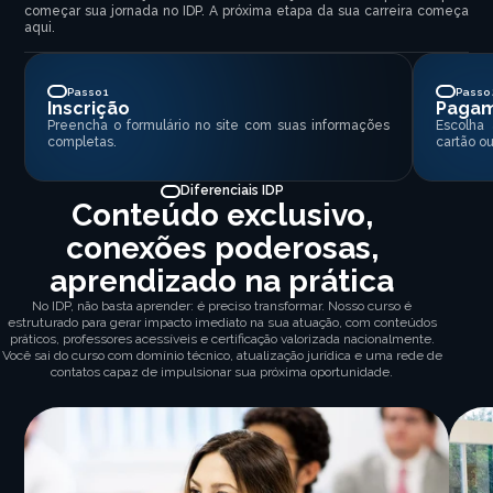
começar sua jornada no IDP. A próxima etapa da sua carreira começa
aqui.
Passo 1
Passo 
Inscrição
Paga
Preencha o formulário no site com suas informações
Escolha
completas.
cartão ou
Diferenciais IDP
Conteúdo exclusivo,
conexões poderosas,
aprendizado na prática
No IDP, não basta aprender: é preciso transformar. Nosso curso é
estruturado para gerar impacto imediato na sua atuação, com conteúdos
práticos, professores acessíveis e certificação valorizada nacionalmente.
Você sai do curso com domínio técnico, atualização jurídica e uma rede de
contatos capaz de impulsionar sua próxima oportunidade.