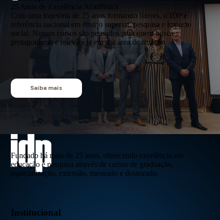
25 Anos de Excelência Acadêmica
Com uma trajetória de 25 anos formando líderes, o IDP é
referência nacional em ensino superior, pesquisa e impacto
social. Nossos cursos são pensados para quem busca
protagonismo e relevância em sua área de atuação.
Saiba mais
Fundado há mais de 25 anos, oferecendo excelência em
educação e pesquisa através de cursos de graduação,
especialização, extensão, mestrado e doutorado.
Institucional