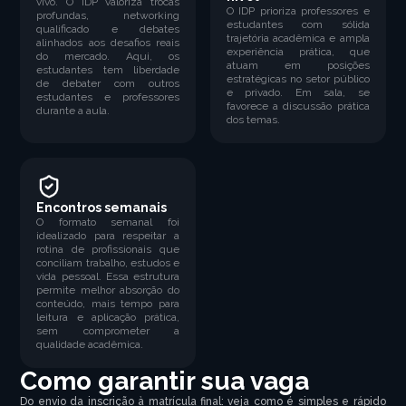
vivo. O IDP valoriza trocas
O IDP prioriza professores e
profundas, networking
estudantes com sólida
qualificado e debates
trajetória acadêmica e ampla
alinhados aos desafios reais
experiência prática, que
do mercado. Aqui, os
atuam em posições
estudantes tem liberdade
estratégicas no setor público
de debater com outros
e privado. Em sala, se
estudantes e professores
favorece a discussão prática
durante a aula.
dos temas.
Encontros semanais
O formato semanal foi
idealizado para respeitar a
rotina de profissionais que
conciliam trabalho, estudos e
vida pessoal. Essa estrutura
permite melhor absorção do
conteúdo, mais tempo para
leitura e aplicação prática,
sem comprometer a
qualidade acadêmica.
Como garantir sua vaga
Do envio da inscrição à matrícula final: veja como é simples e rápido