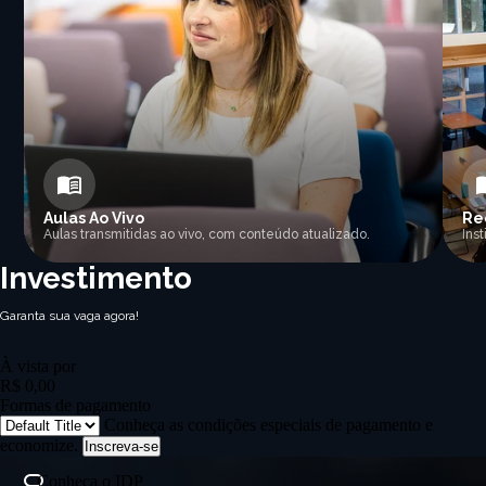
Aulas Ao Vivo
Re
Aulas transmitidas ao vivo, com conteúdo atualizado.
Ins
Investimento
Garanta sua vaga agora!
À vista por
R$ 0,00
Formas de pagamento
Conheça as condições especiais de pagamento e
economize.
Inscreva-se
Conheça o IDP