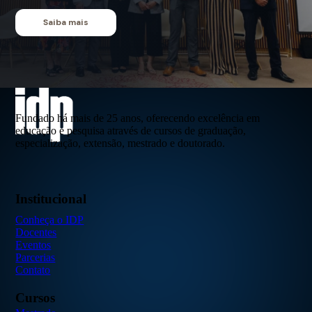
Saiba mais
Fundado há mais de 25 anos, oferecendo excelência em
educação e pesquisa através de cursos de graduação,
especialização, extensão, mestrado e doutorado.
Institucional
Conheça o IDP
Docentes
Eventos
Parcerias
Contato
Cursos