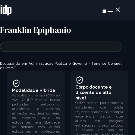
Franklin Epiphanio
Doutorando em Administração Pública e Governo -
Tenente Coronel
da PMMT
Corpo docente e
Modalidade Híbrida
discente de alto
As aulas online são 100% ao
nível
vivo. O IDP valoriza trocas
O IDP prioriza professores e
profundas, networking
estudantes com sólida
qualificado e debates
trajetória acadêmica e ampla
alinhados aos desafios reais
experiência prática, que
do mercado. Aqui, os
atuam em posições
estudantes tem liberdade
estratégicas no setor público
de debater com outros
e privado. Em sala, se
estudantes e professores
favorece a discussão prática