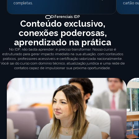
completas.
cartão ou
Diferenciais IDP
Conteúdo exclusivo,
conexões poderosas,
aprendizado na prática
No IDP, não basta aprender: é preciso transformar. Nosso curso é
estruturado para gerar impacto imediato na sua atuação, com conteúdos
práticos, professores acessíveis e certificação valorizada nacionalmente.
Você sai do curso com domínio técnico, atualização jurídica e uma rede de
contatos capaz de impulsionar sua próxima oportunidade.