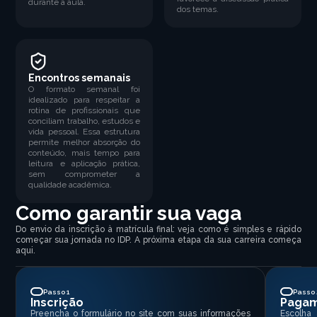
durante a aula.
dos temas.
Encontros semanais
O formato semanal foi
idealizado para respeitar a
rotina de profissionais que
conciliam trabalho, estudos e
vida pessoal. Essa estrutura
permite melhor absorção do
conteúdo, mais tempo para
leitura e aplicação prática,
sem comprometer a
qualidade acadêmica.
Como garantir sua vaga
Do envio da inscrição à matrícula final: veja como é simples e rápido
começar sua jornada no IDP. A próxima etapa da sua carreira começa
aqui.
Passo 1
Passo 
Inscrição
Paga
Preencha o formulário no site com suas informações
Escolha