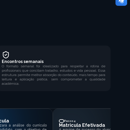
Encontros semanais
O formato semanal foi idealizado para respeitar a rotina de
profissionais que conciliam trabalho, estudos e vida pessoal. Essa
estrutura permite melhor absorção do conteúdo, mais tempo para
leitura e aplicação prática, sem comprometer a qualidade
acadêmica.
cula
Passo 4
Matricula Efetivada
zará a análise do currículo
ndidato, com o objetivo de
A equipe de sucesso do aluno entrará e