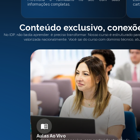
informações completas.
cart
Conteúdo exclusivo, conexõe
No IDP, não basta aprender: é preciso transformar. Nosso curso é estruturado par
valorizada nacionalmente. Você sai do curso com domínio técnico, at
Aulas Ao Vivo