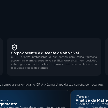
Corpo docente e discente de alto nível
O IDP prioriza professores e estudantes com sólida trajetória
acadêmica e ampla experiência prática, que atuam em posições
estratégicas no setor público e privado. Em sala, se favorece a
discussão prática dos temas.
ido começar sua jornada no IDP. A próxima etapa da sua carreira começa aqui.
Passo 3
Análise da Matrí
Passo 2
gamento
A equipe do IDP reali
olha a melhor forma de pagamento para você:
Lattes ou Vitae do ca