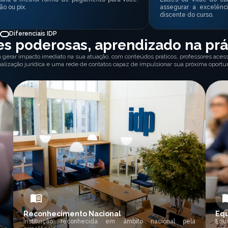
ão ou pix.
assegurar a excelênc
discente do curso.
Diferenciais IDP
s poderosas, aprendizado na prá
a gerar impacto imediato na sua atuação, com conteúdos práticos, professores acessí
ualização jurídica e uma rede de contatos capaz de impulsionar sua próxima oportu
Reconhecimento Nacional
Equ
Instituição reconhecida em âmbito nacional pela
Equ