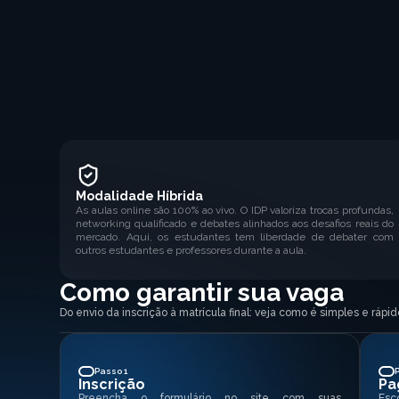
Modalidade Híbrida
As aulas online são 100% ao vivo. O IDP valoriza trocas profundas,
networking qualificado e debates alinhados aos desafios reais do
mercado. Aqui, os estudantes tem liberdade de debater com
outros estudantes e professores durante a aula.
Como garantir sua vaga
Do envio da inscrição à matrícula final: veja como é simples e ráp
Passo 1
Inscrição
Pa
Preencha o formulário no site com suas
Esc