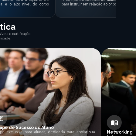
ia e o alto nível do corpo
para instruir em relação ao onboarding da 
tica
veis e certificação
nidade.
ipe de Sucesso do Aluno
Networking
ipe exclusiva para alunos, dedicada para apoiar sua