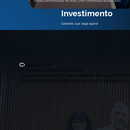
Aulas transmitidas ao vivo, com conteúdo atualizado.
Investimento
Garanta sua vaga agora!
Conheça o IDP
25 Anos de Excelência Acadêmica
Com uma trajetória de 25 anos formando líderes, o IDP é ref
Nossos cursos são pensados para quem busca protagonismo e