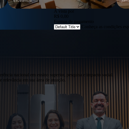
excelência.
jorn
À vista por
R$ 0,00
Formas de pagamento
Conheça as condições esp
erência nacional em ensino superior, pesquisa e impacto social.
 relevância em sua área de atuação.