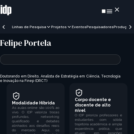
Linhas de Pesquisa
Projetos
Eventos
Pesquisadores
Produções
Felipe Portela
Doutorando em Direito,
Analista de Estratégia em Ciência, Tecnologia
e Inovação na Finep (DRCT)
Corpo docente e
Modalidade Híbrida
discente de alto
As aulas online são 100% ao
nível
vivo. O IDP valoriza trocas
O IDP prioriza professores e
profundas, networking
estudantes com sólida
qualificado e debates
trajetória acadêmica e ampla
alinhados aos desafios reais
experiência prática, que
do mercado. Aqui, os
atuam em posições