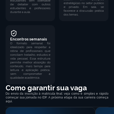
estudantes tem liberdade
estratégicas no setor público
de debater com outros
e privado. Em sala, se
estudantes e professores
favorece a discussão prática
durante a aula.
dos temas.
Encontros semanais
O formato semanal foi
idealizado para respeitar a
rotina de profissionais que
conciliam trabalho, estudos e
vida pessoal. Essa estrutura
permite melhor absorção do
conteúdo, mais tempo para
leitura e aplicação prática,
sem comprometer a
qualidade acadêmica.
Como garantir sua vaga
Do envio da inscrição à matrícula final: veja como é simples e rápido
começar sua jornada no IDP. A próxima etapa da sua carreira começa
aqui.