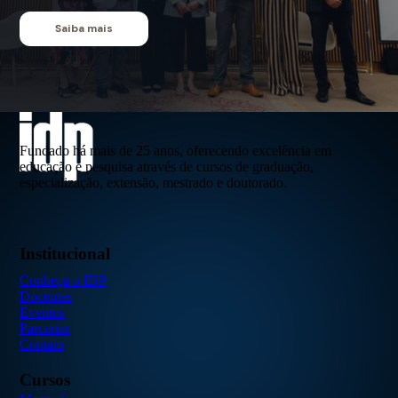
Saiba mais
Fundado há mais de 25 anos, oferecendo excelência em
educação e pesquisa através de cursos de graduação,
especialização, extensão, mestrado e doutorado.
Institucional
Conheça o IDP
Docentes
Eventos
Parcerias
Contato
Cursos