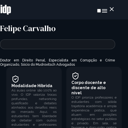
Felipe Carvalho
Doutor em Direito Penal, Especialista em Corrupção e Crime
Organizado,
Sócio do Mudrovitsch Advogados
Corpo docente e
Modalidade Híbrida
discente de alto
As aulas online são 100% ao
nível
vivo. O IDP valoriza trocas
O IDP prioriza professores e
profundas, networking
estudantes com sólida
qualificado e debates
trajetória acadêmica e ampla
alinhados aos desafios reais
experiência prática, que
do mercado. Aqui, os
atuam em posições
estudantes tem liberdade
estratégicas no setor público
de debater com outros
e privado. Em sala, se
estudantes e professores
favorece a discussão prática