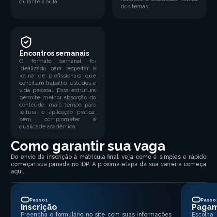
durante a aula.
dos temas.
Encontros semanais
O formato semanal foi
idealizado para respeitar a
rotina de profissionais que
conciliam trabalho, estudos e
vida pessoal. Essa estrutura
permite melhor absorção do
conteúdo, mais tempo para
leitura e aplicação prática,
sem comprometer a
qualidade acadêmica.
Como garantir sua vaga
Do envio da inscrição à matrícula final: veja como é simples e rápido
começar sua jornada no IDP. A próxima etapa da sua carreira começa
aqui.
Passo 1
Passo 
Inscrição
Paga
Preencha o formulário no site com suas informações
Escolha