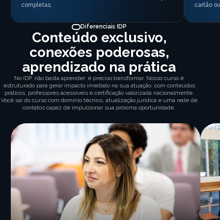
completas.
cartão ou
Diferenciais IDP
Conteúdo exclusivo,
conexões poderosas,
aprendizado na prática
No IDP, não basta aprender: é preciso transformar. Nosso curso é
estruturado para gerar impacto imediato na sua atuação, com conteúdos
práticos, professores acessíveis e certificação valorizada nacionalmente.
Você sai do curso com domínio técnico, atualização jurídica e uma rede de
contatos capaz de impulsionar sua próxima oportunidade.