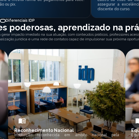
ão ou pix.
assegurar a excelênc
discente do curso.
Diferenciais IDP
s poderosas, aprendizado na prá
a gerar impacto imediato na sua atuação, com conteúdos práticos, professores acessí
ualização jurídica e uma rede de contatos capaz de impulsionar sua próxima oportu
Reconhecimento Nacional
Equ
Instituição reconhecida em âmbito nacional pela
Equ