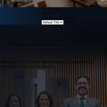
excelência.
jorn
À vista por
R$ 0,00
Formas de pagamento
Conheça as condições espe
erência nacional em ensino superior, pesquisa e impacto social.
 relevância em sua área de atuação.