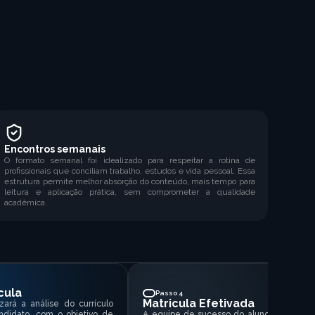
Encontros semanais
O formato semanal foi idealizado para respeitar a rotina de
profissionais que conciliam trabalho, estudos e vida pessoal. Essa
estrutura permite melhor absorção do conteúdo, mais tempo para
leitura e aplicação prática, sem comprometer a qualidade
acadêmica.
cula
Passo 4
Matricula Efetivada
zará a análise do currículo
ndidato, com o objetivo de
A equipe de sucesso do aluno entrará e