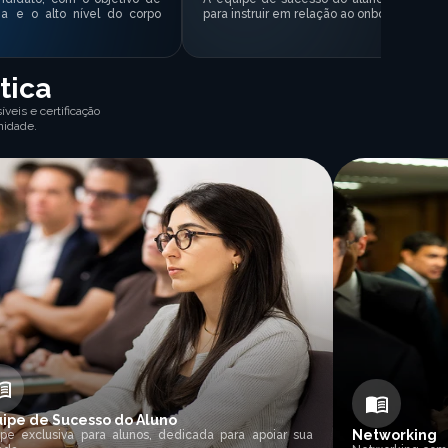
ia e o alto nível do corpo
para instruir em relação ao onboarding da 
tica
veis e certificação
nidade.
ipe de Sucesso do Aluno
Networking
ipe exclusiva para alunos, dedicada para apoiar sua