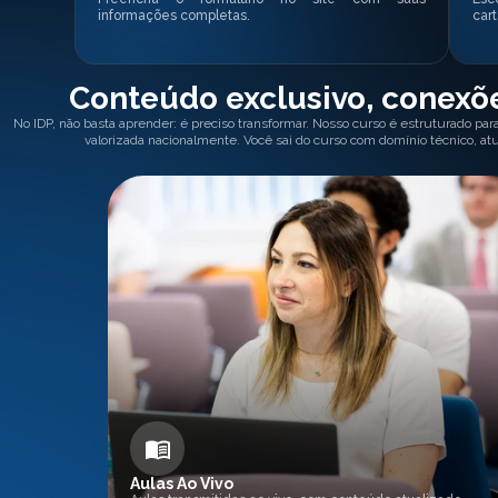
informações completas.
cart
Conteúdo exclusivo, conexõe
No IDP, não basta aprender: é preciso transformar. Nosso curso é estruturado par
valorizada nacionalmente. Você sai do curso com domínio técnico, at
Aulas Ao Vivo