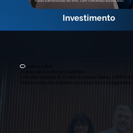
Aulas transmitidas ao vivo, com conteúdo atualizado.
Investimento
Conheça o IDP
25 Anos de Excelência Acadêmica
Com uma trajetória de 25 anos formando líderes, o IDP é ref
Nossos cursos são pensados para quem busca protagonismo e