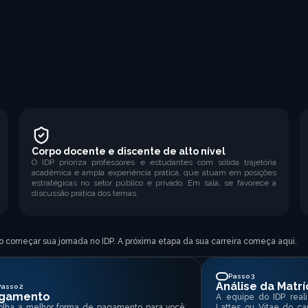
Corpo docente e discente de alto nível
O IDP prioriza professores e estudantes com sólida trajetória
acadêmica e ampla experiência prática, que atuam em posições
estratégicas no setor público e privado. Em sala, se favorece a
discussão prática dos temas.
ido começar sua jornada no IDP. A próxima etapa da sua carreira começa aqui.
Passo 3
Análise da Matrí
Passo 2
gamento
A equipe do IDP reali
olha a melhor forma de pagamento para você:
Lattes ou Vitae do ca