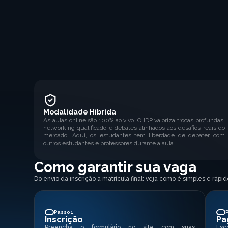
Modalidade Híbrida
As aulas online são 100% ao vivo. O IDP valoriza trocas profundas,
networking qualificado e debates alinhados aos desafios reais do
mercado. Aqui, os estudantes tem liberdade de debater com
outros estudantes e professores durante a aula.
Como garantir sua vaga
Do envio da inscrição à matrícula final: veja como é simples e ráp
Passo 1
Inscrição
Pa
Preencha o formulário no site com suas
Esc