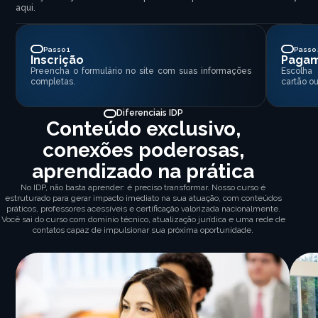
aqui.
Passo 1
Passo 
Inscrição
Paga
Preencha o formulário no site com suas informações
Escolha
completas.
cartão ou
Diferenciais IDP
Conteúdo exclusivo,
conexões poderosas,
aprendizado na prática
No IDP, não basta aprender: é preciso transformar. Nosso curso é
estruturado para gerar impacto imediato na sua atuação, com conteúdos
práticos, professores acessíveis e certificação valorizada nacionalmente.
Você sai do curso com domínio técnico, atualização jurídica e uma rede de
contatos capaz de impulsionar sua próxima oportunidade.