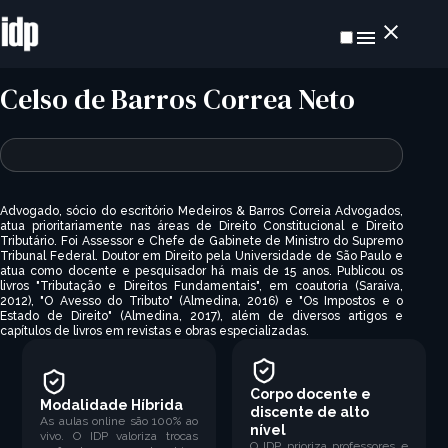
Celso de Barros Correa Neto
Advogado, sócio do escritório Medeiros & Barros Correia Advogados,
atua prioritariamente nas áreas de Direito Constitucional e Direito
Tributário. Foi Assessor e Chefe de Gabinete de Ministro do Supremo
Tribunal Federal. Doutor em Direito pela Universidade de São Paulo e
atua como docente e pesquisador há mais de 15 anos. Publicou os
livros "Tributação e Direitos Fundamentais", em coautoria (Saraiva,
2012), "O Avesso do Tributo" (Almedina, 2016) e "Os Impostos e o
Estado de Direito" (Almedina, 2017), além de diversos artigos e
capítulos de livros em revistas e obras especializadas.
Corpo docente e
Modalidade Híbrida
discente de alto
As aulas online são 100% ao
nível
vivo. O IDP valoriza trocas
O IDP prioriza professores e