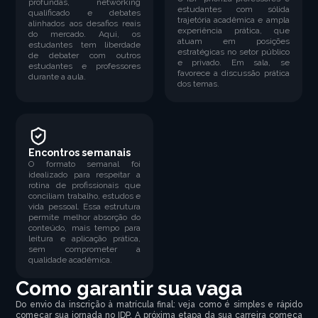
profundas, networking
estudantes com sólida
qualificado e debates
trajetória acadêmica e ampla
alinhados aos desafios reais
experiência prática, que
do mercado. Aqui, os
atuam em posições
estudantes tem liberdade
estratégicas no setor público
de debater com outros
e privado. Em sala, se
estudantes e professores
favorece a discussão prática
durante a aula.
dos temas.
Encontros semanais
O formato semanal foi
idealizado para respeitar a
rotina de profissionais que
conciliam trabalho, estudos e
vida pessoal. Essa estrutura
permite melhor absorção do
conteúdo, mais tempo para
leitura e aplicação prática,
sem comprometer a
qualidade acadêmica.
Como garantir sua vaga
Do envio da inscrição à matrícula final: veja como é simples e rápido
começar sua jornada no IDP. A próxima etapa da sua carreira começa