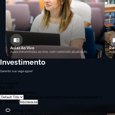
Aulas Ao Vivo
Re
Aulas transmitidas ao vivo, com conteúdo atualizado.
Ins
Investimento
Garanta sua vaga agora!
À vista por
R$ 0,00
Formas de pagamento
Conheça as condições especiais de pagamento e
economize.
Inscreva-se
Conheça o IDP
25 Anos de Excelência Acadêmica