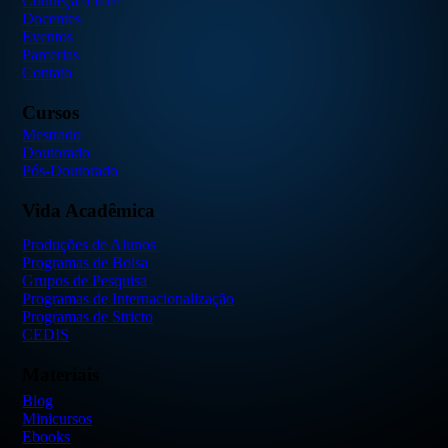
Conheça o IDP
Docentes
Eventos
Parcerias
Contato
Cursos
Mestrado
Doutorado
Pós-Doutorado
Vida Acadêmica
Produções de Alunos
Programas de Bolsa
Grupos de Pesquisa
Programas de Internacionalização
Programas de Stricto
CEDIS
Materiais
Blog
Minicursos
Ebooks