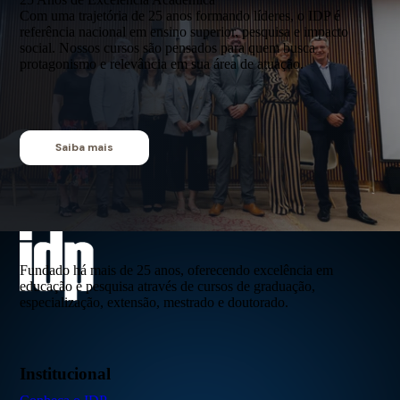
Com uma trajetória de 25 anos formando líderes, o IDP é
referência nacional em ensino superior, pesquisa e impacto
social. Nossos cursos são pensados para quem busca
protagonismo e relevância em sua área de atuação.
Saiba mais
Fundado há mais de 25 anos, oferecendo excelência em
educação e pesquisa através de cursos de graduação,
especialização, extensão, mestrado e doutorado.
Institucional