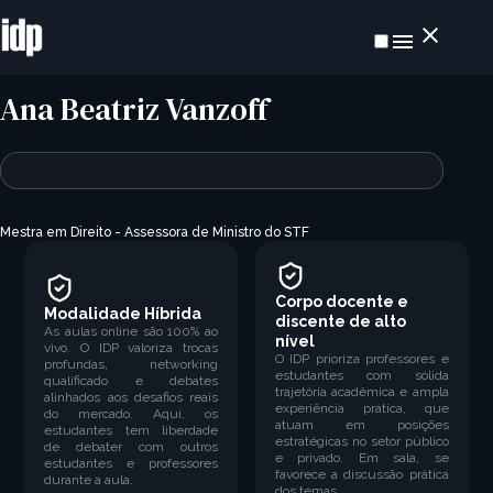
Ana Beatriz Vanzoff
Mestra em Direito -
Assessora de Ministro do STF
Corpo docente e
Modalidade Híbrida
discente de alto
As aulas online são 100% ao
nível
vivo. O IDP valoriza trocas
O IDP prioriza professores e
profundas, networking
estudantes com sólida
qualificado e debates
trajetória acadêmica e ampla
alinhados aos desafios reais
experiência prática, que
do mercado. Aqui, os
atuam em posições
estudantes tem liberdade
estratégicas no setor público
de debater com outros
e privado. Em sala, se
estudantes e professores
favorece a discussão prática
durante a aula.
dos temas.