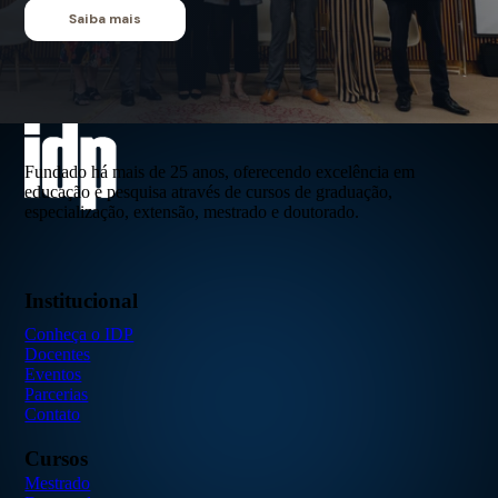
Saiba mais
Fundado há mais de 25 anos, oferecendo excelência em
educação e pesquisa através de cursos de graduação,
especialização, extensão, mestrado e doutorado.
Institucional
Conheça o IDP
Docentes
Eventos
Parcerias
Contato
Cursos
Mestrado