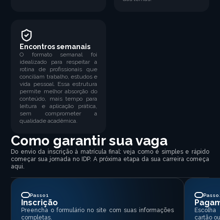
Encontros semanais
O formato semanal foi
idealizado para respeitar a
rotina de profissionais que
conciliam trabalho, estudos e
vida pessoal. Essa estrutura
permite melhor absorção do
conteúdo, mais tempo para
leitura e aplicação prática,
sem comprometer a
qualidade acadêmica.
Como garantir sua vaga
Do envio da inscrição à matrícula final: veja como é simples e rápido
começar sua jornada no IDP. A próxima etapa da sua carreira começa
aqui.
Passo 1
Passo 
Inscrição
Paga
Preencha o formulário no site com suas informações
Escolha
completas.
cartão ou