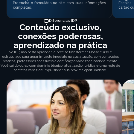
Preencha o formulário no site com suas informações
Escolha
completas.
cartão ou
Diferenciais IDP
Conteúdo exclusivo,
conexões poderosas,
aprendizado na prática
No IDP, não basta aprender: é preciso transformar. Nosso curso é
estruturado para gerar impacto imediato na sua atuação, com conteúdos
práticos, professores acessíveis e certificação valorizada nacionalmente.
Você sai do curso com domínio técnico, atualização jurídica e uma rede de
contatos capaz de impulsionar sua próxima oportunidade.