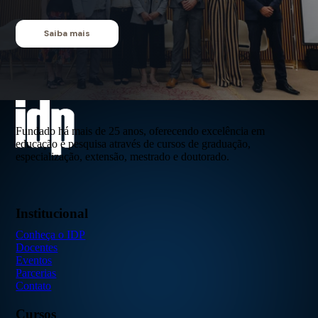
Saiba mais
Fundado há mais de 25 anos, oferecendo excelência em
educação e pesquisa através de cursos de graduação,
especialização, extensão, mestrado e doutorado.
Institucional
Conheça o IDP
Docentes
Eventos
Parcerias
Contato
Cursos