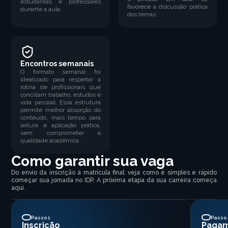
estudantes e professores
favorece a discussão prática
durante a aula.
dos temas.
Encontros semanais
O formato semanal foi
idealizado para respeitar a
rotina de profissionais que
conciliam trabalho, estudos e
vida pessoal. Essa estrutura
permite melhor absorção do
conteúdo, mais tempo para
leitura e aplicação prática,
sem comprometer a
qualidade acadêmica.
Como garantir sua vaga
Do envio da inscrição à matrícula final: veja como é simples e rápido
começar sua jornada no IDP. A próxima etapa da sua carreira começa
aqui.
Passo 1
Passo 
Inscrição
Paga