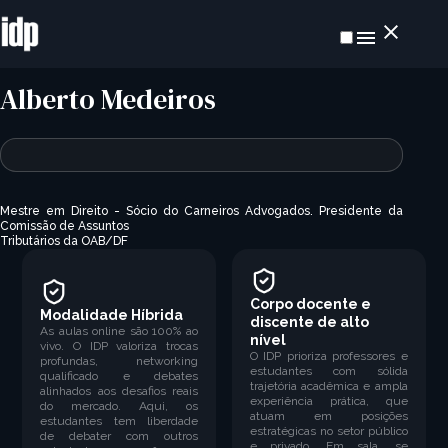
Alberto Medeiros
Mestre em Direito - Sócio do Carneiros Advogados. Presidente da
Comissão de Assuntos
Tributários da OAB/DF
Corpo docente e
Modalidade Híbrida
discente de alto
As aulas online são 100% ao
nível
vivo. O IDP valoriza trocas
O IDP prioriza professores e
profundas, networking
estudantes com sólida
qualificado e debates
trajetória acadêmica e ampla
alinhados aos desafios reais
experiência prática, que
do mercado. Aqui, os
atuam em posições
estudantes tem liberdade
estratégicas no setor público
de debater com outros
e privado. Em sala, se