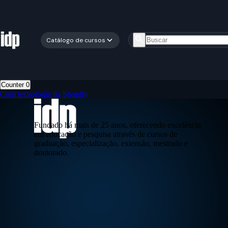
Catálogo de cursos
Counter
0
Com tecnologia da Shopify
Fundado há mais de 25 anos, oferecendo excelência
em educação e pesquisa através de cursos de
graduação, especialização, extensão, mestrado e
doutorado.