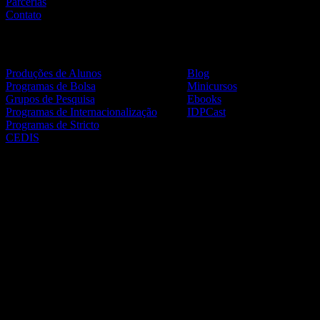
Parcerias
Contato
Vida Acadêmica
Materiais
Produções de Alunos
Blog
Programas de Bolsa
Minicursos
Grupos de Pesquisa
Ebooks
Programas de Internacionalização
IDPCast
Programas de Stricto
CEDIS