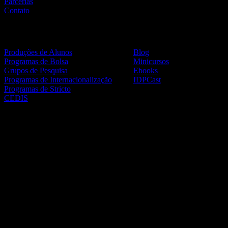
Parcerias
Contato
Vida Acadêmica
Materiais
Produções de Alunos
Blog
Programas de Bolsa
Minicursos
Grupos de Pesquisa
Ebooks
Programas de Internacionalização
IDPCast
Programas de Stricto
CEDIS