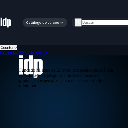
Catálogo de cursos
Counter
0
Com tecnologia da Shopify
Fundado há mais de 25 anos, oferecendo excelência
em educação e pesquisa através de cursos de
graduação, especialização, extensão, mestrado e
doutorado.