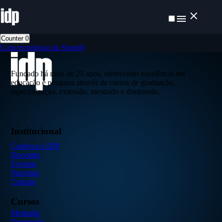
Counter
0
Com tecnologia da Shopify
Fundado há mais de 25 anos, oferecendo excelência em
educação e pesquisa através de cursos de graduação,
especialização, extensão, mestrado e doutorado.
Institucional
Conheça o IDP
Docentes
Eventos
Parcerias
Contato
Cursos
Mestrado
Doutorado