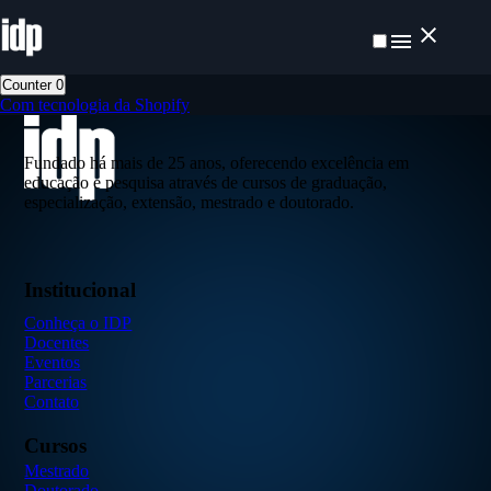
Counter
0
Com tecnologia da Shopify
Fundado há mais de 25 anos, oferecendo excelência em
educação e pesquisa através de cursos de graduação,
especialização, extensão, mestrado e doutorado.
Institucional
Conheça o IDP
Docentes
Eventos
Parcerias
Contato
Cursos
Mestrado
Doutorado