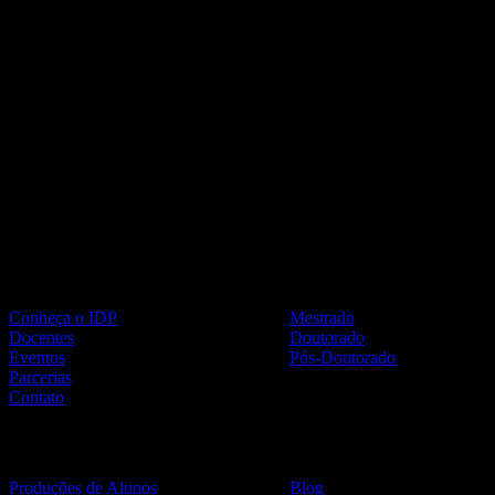
Institucional
Cursos
Conheça o IDP
Mestrado
Docentes
Doutorado
Eventos
Pós-Doutorado
Parcerias
Contato
Vida Acadêmica
Materiais
Produções de Alunos
Blog