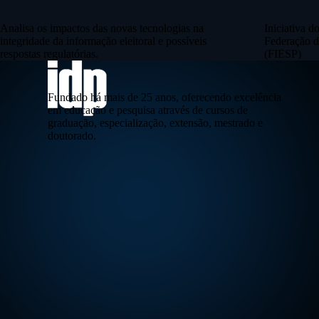
Analisa os impactos das novas tecnologias na
Iniciativa 
integridade da informação eleitoral e possíveis
Federação d
respostas regulatórias.
(FIESP)
Fundado há mais de 25 anos, oferecendo excelência
em educação e pesquisa através de cursos de
graduação, especialização, extensão, mestrado e
doutorado.