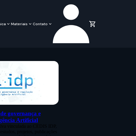
ica
Materiais
Contato
 de governança e
gência Artificial
tiva vinculada ao CEDIS IDP,
 estudos, projetos, publicações