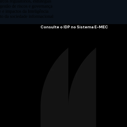
cos regulatórios, estratégias
gestão de riscos e governança
e e impactos da Inteligência
nto da sociedade informacional
Consulte o IDP no Sistema E-MEC