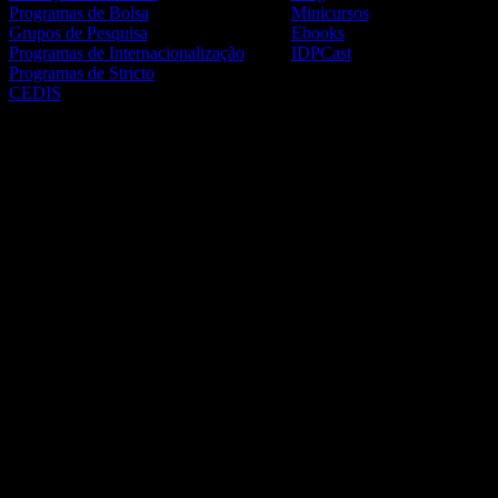
Programas de Bolsa
Minicursos
Grupos de Pesquisa
Ebooks
Programas de Internacionalização
IDPCast
Programas de Stricto
CEDIS