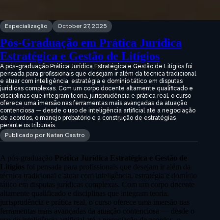
Especialização
October 27, 2025
Pós-Graduação em Prática Jurídica
Estratégica e Gestão de Litígios
A pós-graduação Prática Jurídica Estratégica e Gestão de Litígios foi
pensada para profissionais que desejam ir além da técnica tradicional
e atuar com inteligência, estratégia e domínio tático em disputas
jurídicas complexas. Com um corpo docente altamente qualificado e
disciplinas que integram teoria, jurisprudência e prática real, o curso
oferece uma imersão nas ferramentas mais avançadas da atuação
contenciosa — desde o uso de inteligência artificial até a negociação
de acordos, o manejo probatório e a construção de estratégias
perante os tribunais.
Publicado por Natan Castro
A pós-graduação
Prática Jurídica Estratégica e Gestão de
Litígios
foi pensada para profissionais que desejam ir além da
técnica tradicional e atuar com inteligência, estratégia e domínio
tático em disputas jurídicas complexas. Com um corpo docente
altamente qualificado e disciplinas que integram teoria,
jurisprudência e prática real, o curso oferece uma imersão nas
ferramentas mais avançadas da atuação contenciosa — desde o
uso de inteligência artificial até a negociação de acordos, o