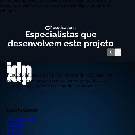
manejo probatório e a construção de estratégias perante os
tribunais.
Pesquisadores
Especialistas que
desenvolvem este projeto
Fundado há mais de 25 anos, oferecendo excelência em
educação e pesquisa através de cursos de graduação,
especialização, extensão, mestrado e doutorado.
Institucional
Conheça o IDP
Docentes
Eventos