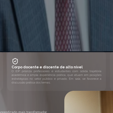
Corpo docente e discente de alto nível
O IDP prioriza professores e estudantes com sólida trajetória
acadêmica e ampla experiência prática, que atuam em posições
estratégicas no setor público e privado. Em sala, se favorece a
discussão prática dos temas.
aprendizado mais transformador