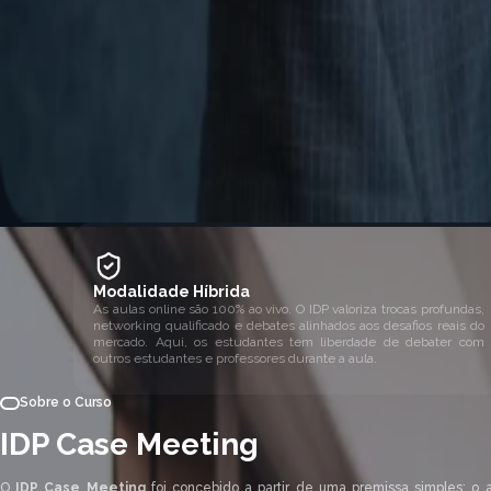
Modalidade Híbrida
As aulas online são 100% ao vivo. O IDP valoriza trocas profundas,
networking qualificado e debates alinhados aos desafios reais do
mercado. Aqui, os estudantes tem liberdade de debater com
outros estudantes e professores durante a aula.
Sobre o Curso
IDP Case Meeting
O
IDP Case Meeting
foi concebido a partir de uma premissa simples: o 