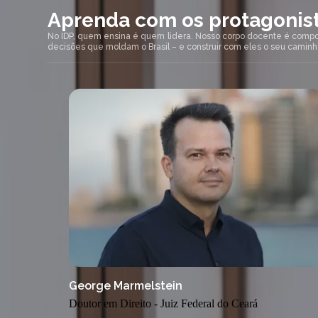
Aprenda com os protagonist
No IDP, quem ensina é quem lidera. Nosso corpo docente é compost
decisões que moldam o Brasil – e construir com eles o seu camin
George Marmelstein
Doutor em Direito - Juiz Federal do Ceará