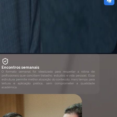
Encontros semanais
O formato semanal foi idealizado para respeitar a rotina de
profissionais que conciliam trabalho, estudos e vida pessoal. Essa
estrutura permite melhor absorção do conteúdo, mais tempo para
leitura e aplicação prática, sem comprometer a qualidade
acadêmica.