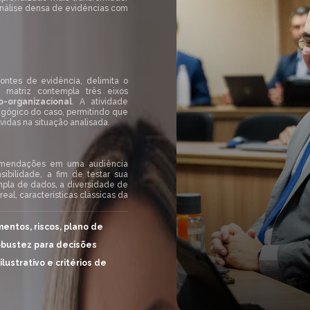
análise densa de evidências com
fontes de evidência, delimita o
 matriz contempla três eixos
-organizacional
. A atividade
edagógico do caso, permitindo que
vidas na situação analisada.
omendações em uma audiência
sibilidade, a fim de testar sua
 ampla de dados, a diversidade de
al, características clássicas da
entos, riscos, plano de
robustez para decisões
ustrativo e critérios de