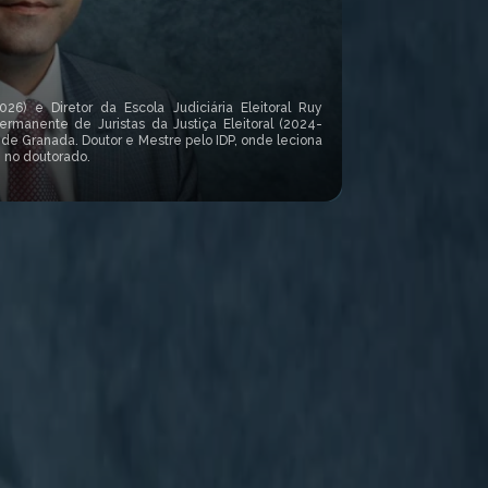
6) e Diretor da Escola Judiciária Eleitoral Ruy
Gisele Welcsh
ermanente de Juristas da Justiça Eleitoral (2024-
de Granada. Doutor e Mestre pelo IDP, onde leciona
 no doutorado.
Doutora em Direito 