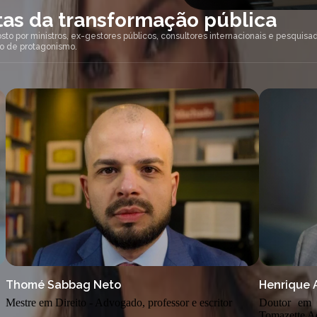
as da transformação pública
o por ministros, ex-gestores públicos, consultores internacionais e pesquis
ho de protagonismo.
Thomé Sabbag Neto
Henrique 
Mestre em Direito - Advogado, professor e escritor
Doutor em D
Tomazette A