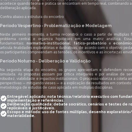
acontece quando teoria e prática se encontram em tempo real, combinando 
deliberação aplicada.
Confira abaixo a estrutura do encontro:
Período Vespertino - Problematização e Modelagem
Neste primeiro momento, a turma reconstrói o caso a partir de múltiplas 
problema central e organiza hipóteses em uma matriz analítica. Essa
fundamentais:
normativo-institucional
,
fático-probatório
e
econômico
articula finalidades exploratórias e ilustrativas, de acordo com o objetivo p
os participantes compreendam as tensões, os incentivos e as incertezas envol
Período Noturno - Deliberação e Validação
Na segunda etapa do encontro, os grupos apresentam e defendem rec
simulada. As propostas passam por crítica interpares e por análise de sen
robustez, viabilidade e impactos institucionais. O processo valoriza a coleta
perspectivas — mitigando vieses — e a explicação de resultados em contexto re
metodologia de estudos de caso aplicada em múltiplas disciplinas.
Entregável aplicado: nota técnica/relatório executivo com fundam
implementação e referências.
Deliberação qualificada: debate socrático, cenários e testes de 
replicáveis e justificáveis.
Escopo e método: uso de fontes múltiplas, desenho exploratório/il
materialidade.