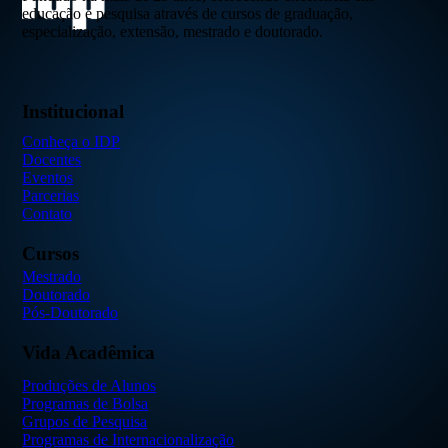
educação e pesquisa através de cursos de graduação,
especialização, extensão, mestrado e doutorado.
Institucional
Conheça o IDP
Docentes
Eventos
Parcerias
Contato
Cursos
Mestrado
Doutorado
Pós-Doutorado
Vida Acadêmica
Produções de Alunos
Programas de Bolsa
Grupos de Pesquisa
Programas de Internacionalização