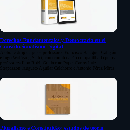
Derechos Fundamentales y Democracia en el
Constitucionalismo Digital
A obra é dirigida pelos professores Francisco Balaguer Callejón
e Ingo Wolfgang Sarlet, com coordenação compartilhada pelos
professores Ilton Robl, Guilherme Pupe, Carlos Luiz
Strapazzon, Augusto Aguilar Calahorro e Antonio Pérez Miras.
Pluralismo e Constituição: estudos de teoria