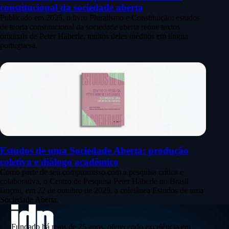
constitucional da sociedade aberta
Publicado em 2025, o livro Pluralismo e Constituição: estudos
de teoria constitucional da sociedade aberta reúne textos
originais de Peter Häberle, muitos deles inéditos em língua
portuguesa.
Estudos de uma Sociedade Aberta: produção
coletiva e diálogo acadêmico
Como parte de seu compromisso com a pesquisa crítica e
colaborativa, o Centro de Pesquisa Peter Häberle no Brasil
lançou, em 22 de outubro de 2025, a coletânea Estudos de uma
Sociedade Aberta.
Fundado há mais de 25 anos, oferecendo excelência em