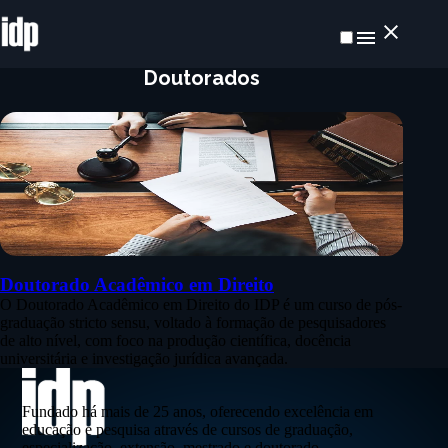
Doutorados
Doutorado Acadêmico em Direito
O Doutorado Acadêmico em Direito do IDP é um curso de pós-
graduação stricto sensu, voltado à formação de pesquisadores
de alto nível, com foco na produção científica, docência
universitária e investigação jurídica avançada.
Fundado há mais de 25 anos, oferecendo excelência em
educação e pesquisa através de cursos de graduação,
especialização, extensão, mestrado e doutorado.