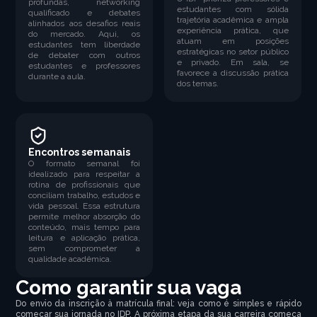
profundas, networking
estudantes com sólida
qualificado e debates
trajetória acadêmica e ampla
alinhados aos desafios reais
experiência prática, que
do mercado. Aqui, os
atuam em posições
estudantes tem liberdade
estratégicas no setor público
de debater com outros
e privado. Em sala, se
estudantes e professores
favorece a discussão prática
durante a aula.
dos temas.
Encontros semanais
O formato semanal foi
idealizado para respeitar a
rotina de profissionais que
conciliam trabalho, estudos e
vida pessoal. Essa estrutura
permite melhor absorção do
conteúdo, mais tempo para
leitura e aplicação prática,
sem comprometer a
qualidade acadêmica.
Como garantir sua vaga
Do envio da inscrição à matrícula final: veja como é simples e rápido
começar sua jornada no IDP. A próxima etapa da sua carreira começa