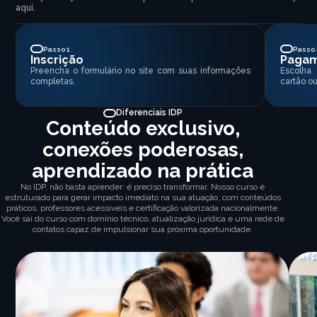
aqui.
Passo 1
Passo 
Inscrição
Paga
Preencha o formulário no site com suas informações
Escolha
completas.
cartão ou
Diferenciais IDP
Conteúdo exclusivo,
conexões poderosas,
aprendizado na prática
No IDP, não basta aprender: é preciso transformar. Nosso curso é
estruturado para gerar impacto imediato na sua atuação, com conteúdos
práticos, professores acessíveis e certificação valorizada nacionalmente.
Você sai do curso com domínio técnico, atualização jurídica e uma rede de
contatos capaz de impulsionar sua próxima oportunidade.