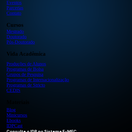
Eventos
Parcerias
Contato
Cursos
Mestrado
Doutorado
Pós-Doutorado
Vida Acadêmica
Produções de Alunos
Programas de Bolsa
Grupos de Pesquisa
Programas de Internacionalização
Programas de Stricto
CEDIS
Materiais
Blog
Minicursos
Ebooks
IDPCast
Consulte o IDP no Sistema E-MEC