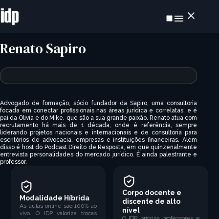
Renato Sapiro
Advogado de formação, sócio fundador da Sapiro, uma consultoria
focada em conectar profissionais nas áreas jurídica e correlatas, e é
pai da Olivia e do Mike, que são a sua grande paixão. Renato atua com
recrutamento há mais de 1 década, onde é referência, sempre
liderando projetos nacionais e internacionais e de consultoria para
escritórios de advocacia, empresas e instituições financeiras. Além
disso é host do Podcast Direito de Resposta, em que quinzenalmente
entrevista personalidades do mercado jurídico. É ainda palestrante e
professor.
Corpo docente e
Modalidade Híbrida
discente de alto
As aulas online são 100% ao
nível
vivo. O IDP valoriza trocas
O IDP prioriza professores e