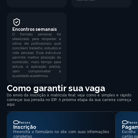
Encontros semanais
O formato semanal foi
idealizado para respeitar a
rotina de profissionais que
conciliam trabalho, estudos e
vida pessoal. Essa estrutura
permite melhor absorção do
conteúdo, mais tempo para
leitura e aplicação prática,
sem comprometer a
qualidade acadêmica.
Como garantir sua vaga
Do envio da inscrição à matrícula final: veja como é simples e rápido
começar sua jornada no IDP. A próxima etapa da sua carreira começa
aqui.
Passo 1
Passo 
Inscrição
Paga
Preencha o formulário no site com suas informações
Escolha
completas.
cartão ou