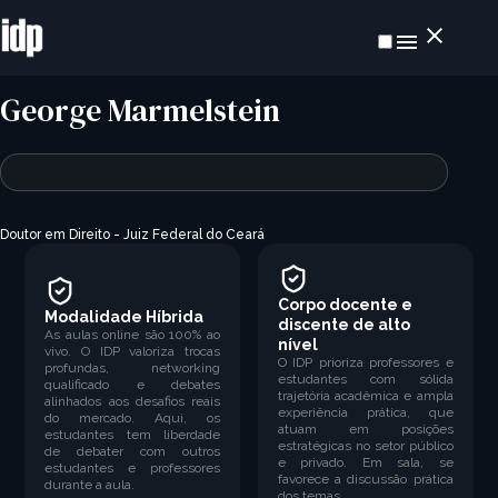
George Marmelstein
Doutor em Direito -
Juiz Federal do Ceará
Corpo docente e
Modalidade Híbrida
discente de alto
As aulas online são 100% ao
nível
vivo. O IDP valoriza trocas
O IDP prioriza professores e
profundas, networking
estudantes com sólida
qualificado e debates
trajetória acadêmica e ampla
alinhados aos desafios reais
experiência prática, que
do mercado. Aqui, os
atuam em posições
estudantes tem liberdade
estratégicas no setor público
de debater com outros
e privado. Em sala, se
estudantes e professores
favorece a discussão prática
durante a aula.
dos temas.