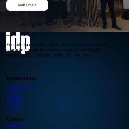
Saiba mais
Fundado há mais de 25 anos, oferecendo excelência em
educação e pesquisa através de cursos de graduação,
especialização, extensão, mestrado e doutorado.
Institucional
Conheça o IDP
Docentes
Eventos
Parcerias
Contato
Cursos
Mestrado