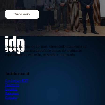
Saiba mais
Fundado há mais de 25 anos, oferecendo excelência em
educação e pesquisa através de cursos de graduação,
especialização, extensão, mestrado e doutorado.
Institucional
Conheça o IDP
Docentes
Eventos
Parcerias
Contato