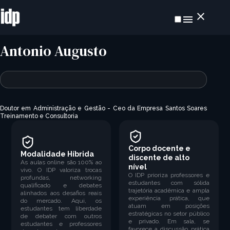
Antonio Augusto
Doutor em Administração e Gestão - Ceo da Empresa Santos Soares
Treinamento e Consultoria
Corpo docente e
Modalidade Híbrida
discente de alto
As aulas online são 100% ao
nível
vivo. O IDP valoriza trocas
O IDP prioriza professores e
profundas, networking
estudantes com sólida
qualificado e debates
trajetória acadêmica e ampla
alinhados aos desafios reais
experiência prática, que
do mercado. Aqui, os
atuam em posições
estudantes tem liberdade
estratégicas no setor público
de debater com outros
e privado. Em sala, se
estudantes e professores
favorece a discussão prática