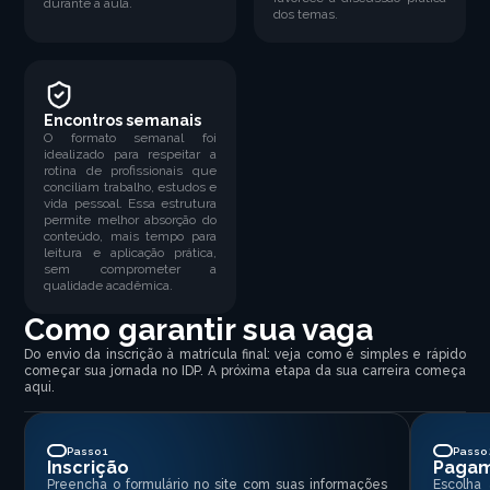
durante a aula.
dos temas.
Encontros semanais
O formato semanal foi
idealizado para respeitar a
rotina de profissionais que
conciliam trabalho, estudos e
vida pessoal. Essa estrutura
permite melhor absorção do
conteúdo, mais tempo para
leitura e aplicação prática,
sem comprometer a
qualidade acadêmica.
Como garantir sua vaga
Do envio da inscrição à matrícula final: veja como é simples e rápido
começar sua jornada no IDP. A próxima etapa da sua carreira começa
aqui.
Passo 1
Passo 
Inscrição
Paga
Preencha o formulário no site com suas informações
Escolha