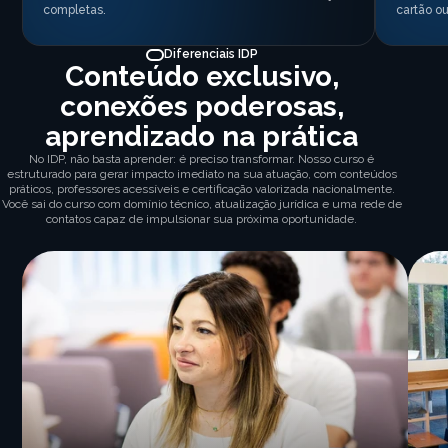
completas.
cartão ou
Diferenciais IDP
Conteúdo exclusivo,
conexões poderosas,
aprendizado na prática
No IDP, não basta aprender: é preciso transformar. Nosso curso é
estruturado para gerar impacto imediato na sua atuação, com conteúdos
práticos, professores acessíveis e certificação valorizada nacionalmente.
Você sai do curso com domínio técnico, atualização jurídica e uma rede de
contatos capaz de impulsionar sua próxima oportunidade.