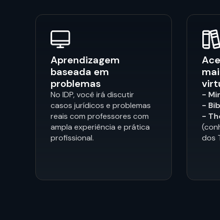
Aprendizagem
Ace
baseada em
mai
problemas
virt
No IDP, você irá discutir
- Mi
casos jurídicos e problemas
- Bi
reais com professores com
- Th
ampla experiência e prática
(con
profissional.
dos T