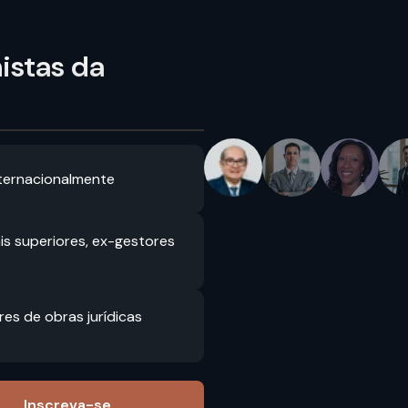
istas da
Slide
1
of
5
ternacionalmente
is superiores, ex-gestores
es de obras jurídicas
Inscreva-se