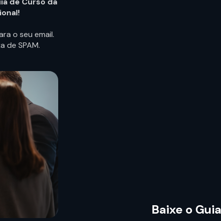
ia de Curso da
onal!
ra o seu email.
xa de SPAM.
Baixe o Gui