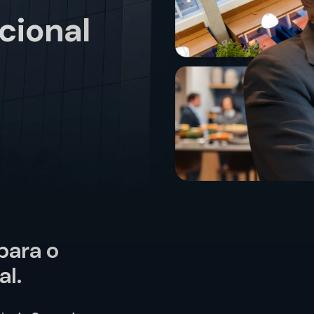
cional
para o
al.