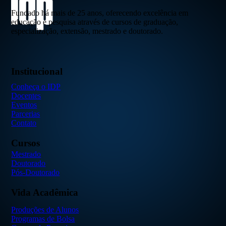
Fundado há mais de 25 anos, oferecendo excelência em
educação e pesquisa através de cursos de graduação,
especialização, extensão, mestrado e doutorado.
Institucional
Conheça o IDP
Docentes
Eventos
Parcerias
Contato
Cursos
Mestrado
Doutorado
Pós-Doutorado
Vida Acadêmica
Produções de Alunos
Programas de Bolsa