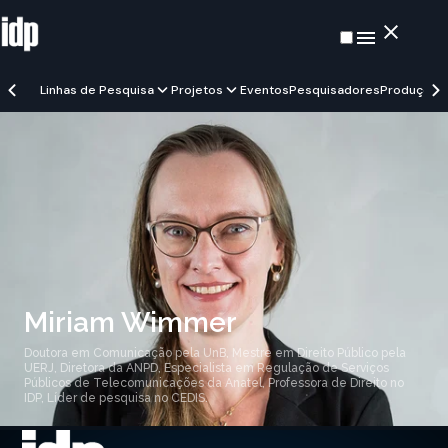
Linhas de Pesquisa
Projetos
Eventos
Pesquisadores
Produções
Miriam Wimmer
Doutora em Comunicação pela UnB, Mestre em Direito Público pela
UERJ, Diretora da ANPD, Especialista em Regulação de Serviços
Públicos de Telecomunicações da Anatel, Professora de Direito no
IDP, Líder de pesquisa no CEDIS.