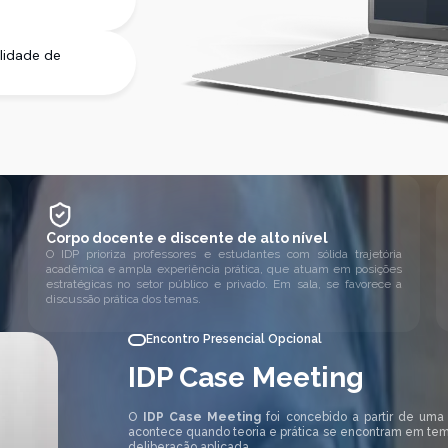
ilidade de
Corpo docente e discente de alto nível
O IDP prioriza professores e estudantes com sólida trajetória
acadêmica e ampla experiência prática, que atuam em posições
estratégicas no setor público e privado. Em sala, se favorece a
discussão prática dos temas.
Encontro Presencial Opcional
IDP Case Meeting
O
IDP Case Meeting
foi concebido a partir de uma
acontece quando teoria e prática se encontram em te
deliberação aplicada.