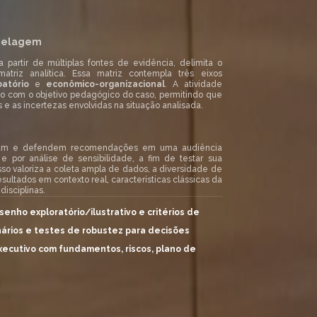
odelagem
 partir de múltiplas fontes de evidência, delimita o
triz analítica. Essa matriz contempla três eixos
batório
e
econômico-organizacional
. A atividade
cordo com o objetivo pedagógico do caso, permitindo que
 e as incertezas envolvidas na situação analisada.
ntam e defendem recomendações em uma audiência
 e por análise de sensibilidade, a fim de testar sua
esso valoriza a coleta ampla de dados, a diversidade de
ultados em contexto real, características clássicas da
isciplinas.
enho exploratório/ilustrativo e critérios de
nários e testes de robustez para decisões
executivo com fundamentos, riscos, plano de