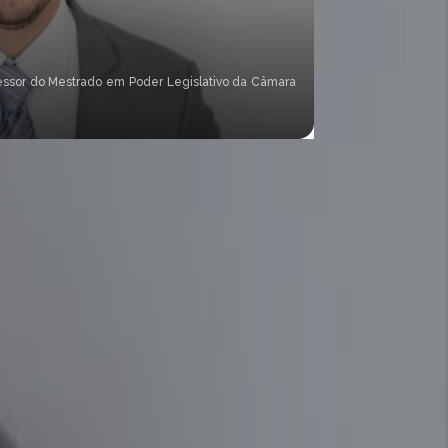
Thiago Sacch
ofessor do Mestrado em Poder Legislativo da Câmara
Doutor em Direito -
P