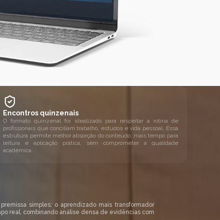
Encontros quinzenais
O formato quinzenal foi idealizado para respeitar a rotina de
profissionais que conciliam trabalho, estudos e vida pessoal. Essa
estrutura permite melhor absorção do conteúdo, mais tempo para
leitura e aplicação prática, sem comprometer a qualidade
acadêmica.
 premissa simples: o aprendizado mais transformador
mpo real, combinando análise densa de evidências com