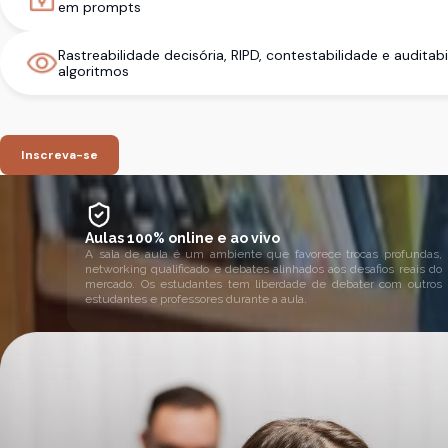
em prompts
Rastreabilidade decisória, RIPD, contestabilidade e auditab
algoritmos
Inscreva-se
Aulas 100% online e ao vivo
A sala de aula é um ambiente que favorece trocas profundas,
networking qualificado e debates alinhados aos desafios reais do
mercado. Os estudantes tem liberdade de debater com outros
estudantes e professores durante a aula.