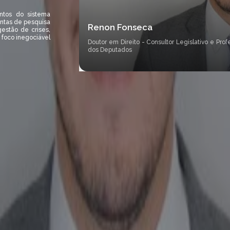
ntos do sistema
entas de pesquisa
Renon Fonseca
gestão de crises,
 foco inegociável
Doutor em Direito - Consultor Legislativo e Pr
dos Deputados