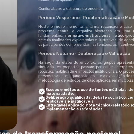
Confira abaixo a estrutura do encontro:
Período Vespertino - Problematização e M
Neste primeiro momento, a turma reconstrói o caso a
problema central e organiza hipóteses em uma ma
fundamentais:
normativo-institucional
,
fático-pro
articula finalidades exploratórias e ilustrativas, de a
os participantes compreendam as tensões, os incentivos
Período Noturno - Deliberação e Validação
Na segunda etapa do encontro, os grupos aprese
simulada. As propostas passam por crítica interpares
robustez, viabilidade e impactos institucionais. O proc
perspectivas — mitigando vieses — e a explicação de res
metodologia de estudos de caso aplicada em múltiplas d
Escopo e método: uso de fontes múltiplas, des
materialidade.
Deliberação qualificada: debate socrático, ce
replicáveis e justificáveis.
Entregável aplicado: nota técnica/relatório 
implementação e referências.