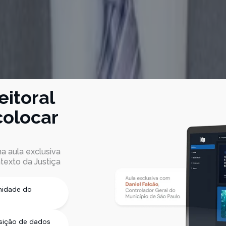
eitoral
colocar
a aula exclusiva
texto da Justiça
midade do
osição de dados