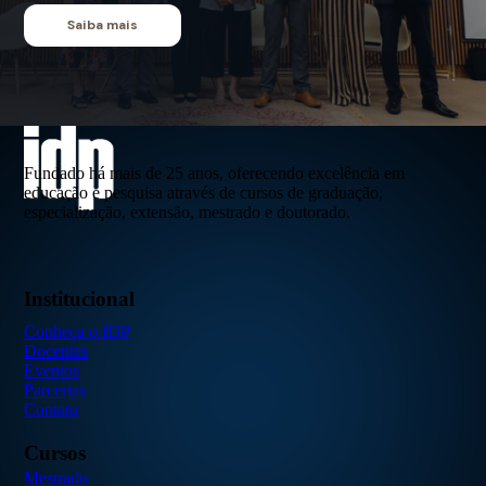
Saiba mais
Fundado há mais de 25 anos, oferecendo excelência em
educação e pesquisa através de cursos de graduação,
especialização, extensão, mestrado e doutorado.
Institucional
Conheça o IDP
Docentes
Eventos
Parcerias
Contato
Cursos
Mestrado