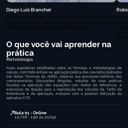
Diego Luís Brancher
Robs
Coordenador adjunto da Coordenação das Atividades de
Geren
Estrutura Tarifária e Mercado da Superintendência de Gestão
ativi
Tarifária - SGT/ANEEL. Engenheiro Elétrico.
e da
Supe
Distri
O que você vai aprender na
prática
Metodologia
Aulas expositivas detalhadas sobre as fórmulas e metodologias de
cálculo, com forte ênfase na aplicação prática dos conceitos ilustrados
nas Notas Técnicas da ANEEL relativas aos processos tarifários das
concessionárias. Discussões dirigidas, estudos de caso práticos
focados na aplicação das equações com dados de referência, e
exercícios de fixação para a reprodução dos cálculos da Tarifa de
Referência e de aplicação, inclusive com a possível utilização do
aplicativo CTR.
Aula 01 - Online
12/08 - 19h às 21h30