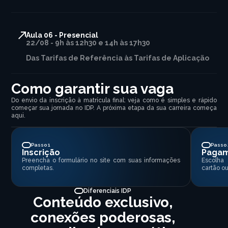
Aula 06 - Presencial
22/08 - 9h às 12h30 e 14h às 17h30
Das Tarifas de Referência às Tarifas de Aplicação
Como garantir sua vaga
Do envio da inscrição à matrícula final: veja como é simples e rápido
começar sua jornada no IDP. A próxima etapa da sua carreira começa
aqui.
Passo 1
Passo 
Inscrição
Paga
Preencha o formulário no site com suas informações
Escolha
completas.
cartão ou
Diferenciais IDP
Conteúdo exclusivo,
conexões poderosas,