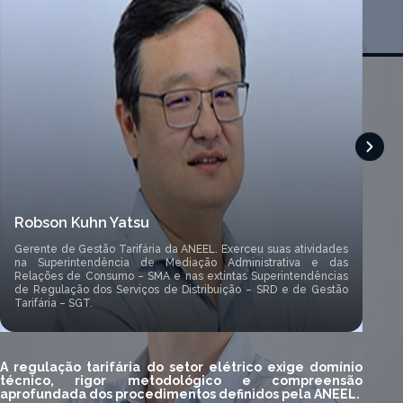
Robson Kuhn Yatsu
Die
Gerente de Gestão Tarifária da ANEEL. E
xerceu suas atividades
na Superintendência de Mediação Administrativa e das
Relações de Consumo – SMA e nas extintas Superintendências
Coor
de Regulação dos Serviços de Distribuição – SRD e de Gestão
Estr
Tarifária – SGT.
Tari
A regulação tarifária do setor elétrico exige domínio
técnico, rigor metodológico e compreensão
aprofundada dos procedimentos definidos pela ANEEL.