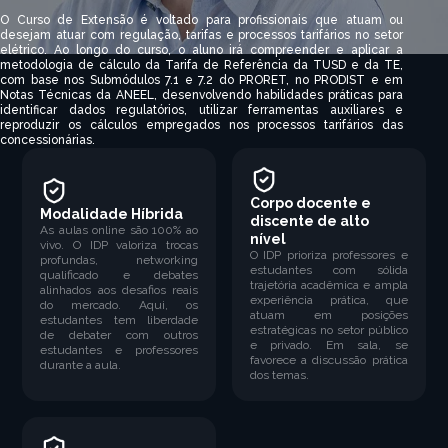
O Curso de Extensão é voltado para profissionais que atuam ou
desejam atuar com regulação, tarifas e processos tarifários no setor
elétrico. Ao longo do curso, o aluno irá compreender e aplicar a
metodologia de cálculo da Tarifa de Referência da TUSD e da TE,
com base nos Submódulos 7.1 e 7.2 do PRORET, no PRODIST e em
Notas Técnicas da ANEEL, desenvolvendo habilidades práticas para
identificar dados regulatórios, utilizar ferramentas auxiliares e
reproduzir os cálculos empregados nos processos tarifários das
concessionárias.
Corpo docente e
Modalidade Híbrida
discente de alto
As aulas online são 100% ao
nível
vivo. O IDP valoriza trocas
O IDP prioriza professores e
profundas, networking
estudantes com sólida
qualificado e debates
trajetória acadêmica e ampla
alinhados aos desafios reais
experiência prática, que
do mercado. Aqui, os
atuam em posições
estudantes tem liberdade
estratégicas no setor público
de debater com outros
e privado. Em sala, se
estudantes e professores
favorece a discussão prática
durante a aula.
dos temas.