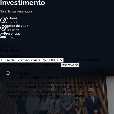
Investimento
Garanta sua vaga agora!
30 Horas
Horas aula
Agosto de 2026
Início letivo
Presencial
Formato
À vista por
R$ 8.000,00
Formas de pagamento
Conheça as condições
especiais de pagamento e economize.
Inscreva-se
Conheça o IDP
25 Anos de Excelência Acadêmica
Com uma trajetória de 25 anos formando líderes, o IDP é
referência nacional em ensino superior, pesquisa e impacto
social. Nossos cursos são pensados para quem busca
protagonismo e relevância em sua área de atuação.